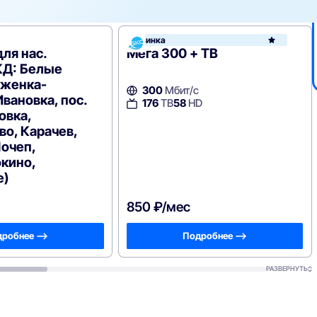
Новинка
для нас.
Мега 300 + ТВ
КД: Белые
аженка-
300
Мбит/с
Ивановка, пос.
176
ТВ
58
HD
овка,
о, Карачев,
очеп,
кино,
е)
850 ₽/мес
робнее —>
Подробнее —>
РАЗВЕРНУТЬ