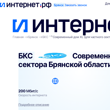
Поиск по адресу
Для квартиры
Для
Брянск
Заказать звонок
Главная
Брянск
БКС
Современный дом XL (для частного сект
БКС
Современн
сектора Брянской области
200
Мбит/с
Скорость интернета
Подробное описание