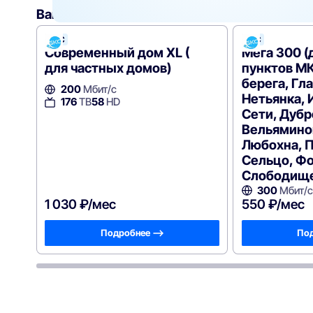
Вам могут подойти
эти тарифы
БКС
БКС
Современный дом XL (
Мега 300 (
для частных домов)
пунктов М
берега, Гл
200
Мбит/с
Нетьянка, 
176
ТВ
58
HD
Сети, Дубр
Вельяминов
Любохна, П
Сельцо, Фо
Слободищ
300
Мбит/с
1 030 ₽/мес
550 ₽/мес
Подробнее —>
Под