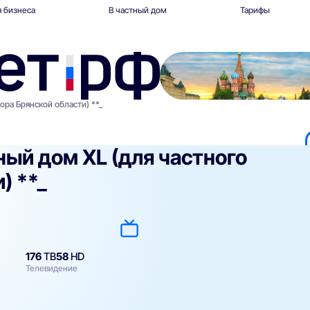
 бизнеса
В частный дом
Тарифы
ора Брянской области) **_
ый дом XL (для частного
) **_
176
ТВ
58
HD
Телевидение