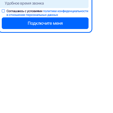
Соглашаюсь с условиями
политики конфиденциальности
БКС
БКС
Новинка
в отношении персональных данных
Мега 200 + ТВ (для нас.
Мега 300
пунктов: Белые берега,
Глаженка-Нетьянка,
300
Мбит/с
Ивановка, пос. Сети,
Дубровка, Вельяминово,
Карачев, Любохна,
Почеп, Сельцо, Фокино,
Слободище)
200
Мбит/с
176
ТВ
58
HD
600 ₽/мес
800 ₽/мес
Подробнее —>
Подробнее