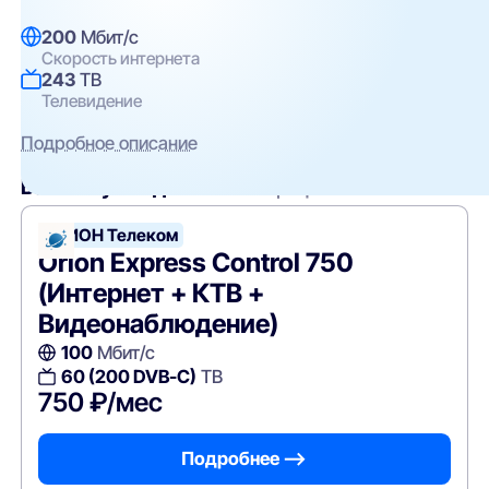
200
Мбит/с
Скорость интернета
243
ТВ
Телевидение
Подробное описание
Вам могут подойти
эти тарифы
ОРИОН Телеком
Orion Express Control 750
(Интернет + КТВ +
Видеонаблюдение)
100
Мбит/с
60 (200 DVB-C)
ТВ
750 ₽/мес
Подробнее —>