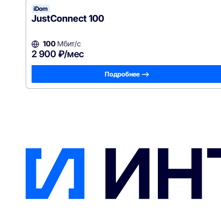
iDom
JustConnect 100
100
Мбит/с
2 900 ₽/мес
Подробнее —>