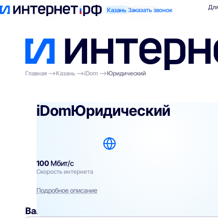
Поиск по адресу
Для квартиры
Для
Казань
Заказать звонок
Главная
Казань
iDom
Юридический
iDom
Юридический
100
Мбит/с
Скорость интернета
Подробное описание
Вам могут подойти
эти тарифы