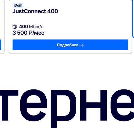
iDom
JustConnect 400
400
Мбит/с
3 500 ₽/мес
Подробнее —>