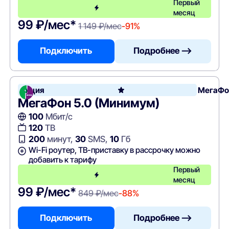
Первый
месяц
99 ₽/мес*
1 149 ₽/мес
-91%
Подключить
Подробнее —>
Акция
МегаФо
МегаФон 5.0 (Минимум)
100
Мбит/с
120
ТВ
200
минут,
30
SMS,
10
Гб
Wi-Fi роутер, ТВ-приставку в рассрочку можно
добавить к тарифу
Первый
месяц
99 ₽/мес*
849 ₽/мес
-88%
Подключить
Подробнее —>