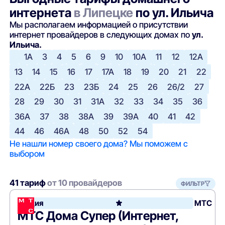
интернета
в Липецке
по ул. Ильича
Мы располагаем информацией о присутствии
интернет провайдеров в следующих домах по
ул.
Ильича.
1А
3
4
5
6
9
10
10А
11
12
12А
13
14
15
16
17
17А
18
19
20
21
22
22А
22Б
23
23Б
24
25
26
26/2
27
28
29
30
31
31А
32
33
34
35
36
36А
37
38
38А
39
39А
40
41
42
44
46
46А
48
50
52
54
Не нашли номер своего дома? Мы поможем с
выбором
41 тариф
от 10 провайдеров
ФИЛЬТР
Акция
МТС
МТС Дома Супер (Интернет,