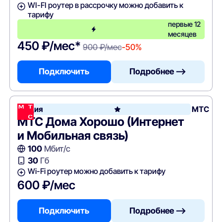
WI-FI роутер в рассрочку можно добавить к
тарифу
первые 12
месяцев
450 ₽/мес*
900 ₽/мес
-50%
Подключить
Подробнее —>
Акция
МТС
МТС Дома Хорошо (Интернет
и Мобильная связь)
100
Мбит/с
30
Гб
Wi-Fi роутер можно добавить к тарифу
600 ₽/мес
Подключить
Подробнее —>