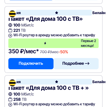
Акция
Билайн
Пакет «Для дома 100 с ТВ»
100
Мбит/с
221
ТВ
Wi-Fi роутер в аренду можно добавить к тарифу
Первые 2
месяца!
350 ₽/мес*
700 ₽/мес
-50%
Подключить
Подробнее —>
Акция
Билайн
Пакет «Для дома 100 с ТВ + »
100
Мбит/с
258
ТВ
Wi-Fi роутер в аренду можно добавить к тарифу