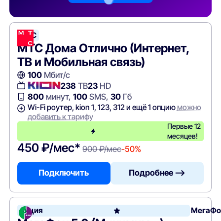
МТС
МТС Дома Отлично (Интернет,
ТВ и Мобильная связь)
100
Мбит/с
238
ТВ
23
HD
800
минут,
100
SMS,
30
Гб
Wi-Fi роутер, kion 1, 123, 312 и ещё 1 опцию
можно
добавить к тарифу
Первые 12
месяцев!
450 ₽/мес*
900 ₽/мес
-50%
Подключить
Подробнее —>
Акция
МегаФо