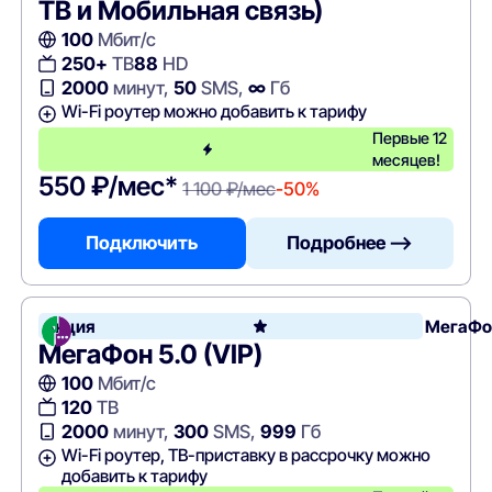
ТВ и Мобильная связь)
100
Мбит/с
250+
ТВ
88
HD
2000
минут,
50
SMS,
∞
Гб
Wi-Fi роутер можно добавить к тарифу
Первые 12
месяцев!
550 ₽/мес*
1 100 ₽/мес
-50%
Подключить
Подробнее —>
Акция
МегаФо
МегаФон 5.0 (VIP)
100
Мбит/с
120
ТВ
2000
минут,
300
SMS,
999
Гб
Wi-Fi роутер, ТВ-приставку в рассрочку можно
добавить к тарифу