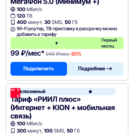
МегаФон 5.0 (Минимум +)
100
Мбит/с
120
ТВ
400
минут,
30
SMS,
50
Гб
Wi-Fi роутер, ТВ-приставку в рассрочку можно
добавить к тарифу
Первый
месяц
99 ₽/мес*
949 ₽/мес
-90%
Подключить
Подробнее —>
Эксклюзивный
Тариф «РИИЛ плюс»
(Интернет + KION + мобильная
связь)
100
Мбит/с
300
минут,
100
SMS,
50
Гб