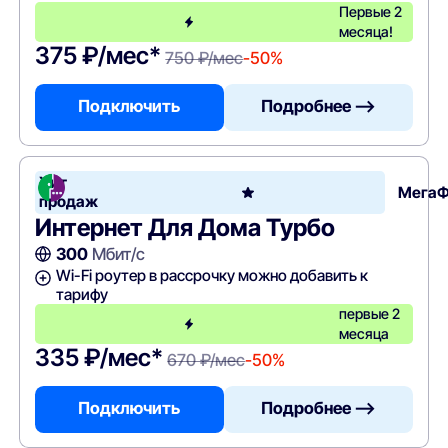
Первые 2
месяца!
375 ₽/мес*
750 ₽/мес
-50%
Подключить
Подробнее —>
Хит
Мега
продаж
Интернет Для Дома Турбо
300
Мбит/с
Wi-Fi роутер в рассрочку можно добавить к
тарифу
первые 2
месяца
335 ₽/мес*
670 ₽/мес
-50%
Подключить
Подробнее —>