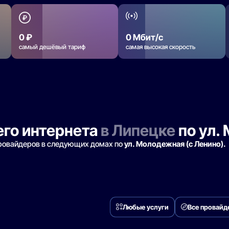
0 ₽
0 Мбит/с
самый дешёвый тариф
самая высокая скорость
го интернета
в Липецке
по ул.
провайдеров в следующих домах по
ул. Молодежная (с Ленино).
Любые услуги
Все провай