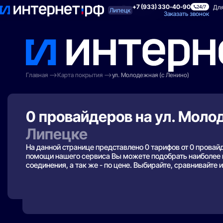
+7 (933) 330-40-90
Поиск по адресу
Для квартиры
Для
24/7
Липецк
Заказать звонок
Главная
Карта покрытия
ул. Молодежная (с Ленино)
0 провайдеров на ул. Моло
Липецке
На данной странице представлено 0 тарифов от 0 прова
помощи нашего сервиса Вы можете подобрать наиболее п
соединения, а так же - по цене. Выбирайте, сравнивайте 