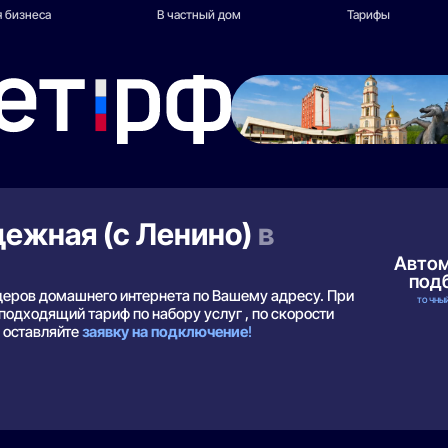
 бизнеса
В частный дом
Тарифы
дежная (с Ленино)
в
Авто
под
йдеров домашнего интернета по Вашему адресу. При
ТОЧНЫЙ
одходящий тариф по набору услуг , по скорости
и оставляйте
заявку на подключение
!