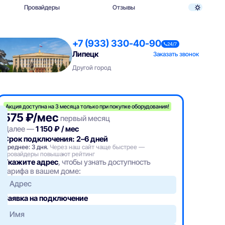
Провайдеры
Отзывы
+7 (933) 330-40-90
24/7
Липецк
Заказать звонок
Другой город
Акция доступна на 3 месяца только при покупке оборудования!
575 ₽/мес
первый месяц
Далее —
1 150 ₽ / мес
Срок подключения: 2–6 дней
Среднее: 3 дня.
Через наш сайт чаще быстрее —
провайдеры повышают рейтинг
Укажите адрес
, чтобы узнать доступность
тарифа в вашем доме:
Адрес
Заявка на подключение