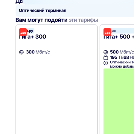
Добавить
к тарифу
Оптический терминал
Вам могут подойти
эти тарифы
Дом.ру
Акция
Гига+ 300
Гига+ 500 
300
Мбит/с
500
Мбит/с
195
ТВ
68
H
Оптический т
можно добави