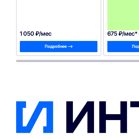
1 050 ₽/мес
675 ₽/мес*
Подробнее —>
Под