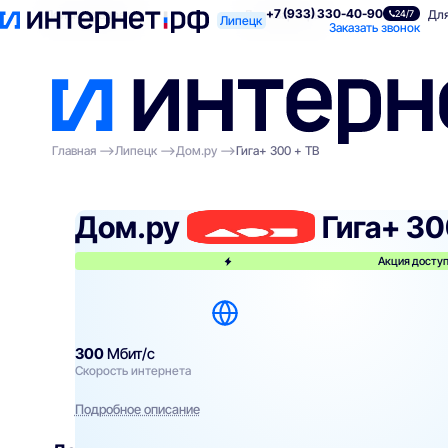
+7 (933) 330-40-90
Поиск по адресу
Для квартиры
Для
24/7
Липецк
Заказать звонок
Главная
Липецк
Дом.ру
Гига+ 300 + ТВ
Дом.ру
Гига+ 30
Акция доступ
300
Мбит/с
Скорость интернета
Подробное описание