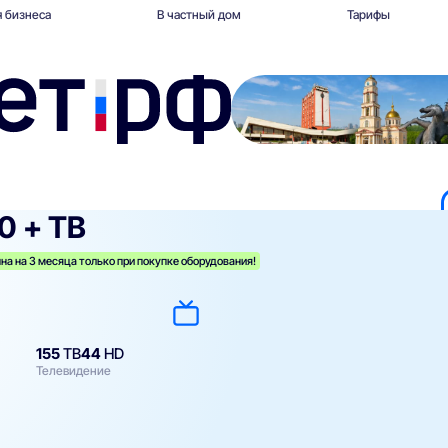
 бизнеса
В частный дом
Тарифы
0 + ТВ
на на 3 месяца только при покупке оборудования!
155
ТВ
44
HD
Телевидение