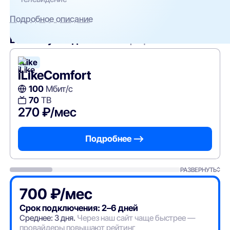
Подробное описание
Вам могут подойти
эти тарифы
iLike
iLikeComfort
100
Мбит/с
70
ТВ
270 ₽/мес
Подробнее —>
РАЗВЕРНУТЬ
700 ₽/мес
Срок подключения: 2–6 дней
Среднее: 3 дня.
Через наш сайт чаще быстрее —
провайдеры повышают рейтинг