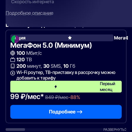
Скорость интернета
Подробное описание
Вам могут подойти
эти тарифы
Акция
МегаФо
МегаФон 5.0 (Минимум)
100
Мбит/с
120
ТВ
200
минут,
30
SMS,
10
Гб
Wi-Fi роутер, ТВ-приставку в рассрочку можно
добавить к тарифу
Первый
месяц
99 ₽/мес*
849 ₽/мес
-88%
Подробнее —>
РАЗВЕРНУТЬ