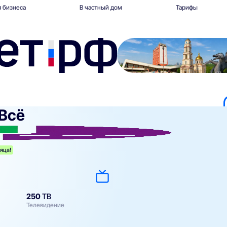
 бизнеса
В частный дом
Тарифы
Всё
яца!
250
ТВ
Телевидение