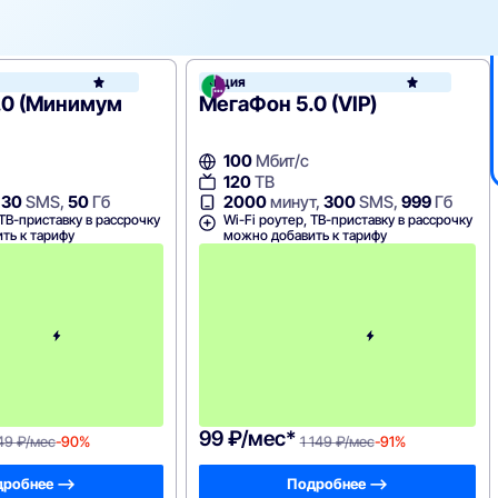
он
Акция
МегаФон
.0 (Минимум
МегаФон 5.0 (VIP)
100
Мбит/с
120
ТВ
,
30
SMS,
50
Гб
2000
минут,
300
SMS,
999
Гб
 ТВ-приставку в рассрочку
Wi-Fi роутер, ТВ-приставку в рассрочку
ть к тарифу
можно добавить к тарифу
П
е
р
в
ы
й
м
е
с
я
ц
99 ₽/мес*
49 ₽/мес
-90%
1 149 ₽/мес
-91%
робнее —>
Подробнее —>