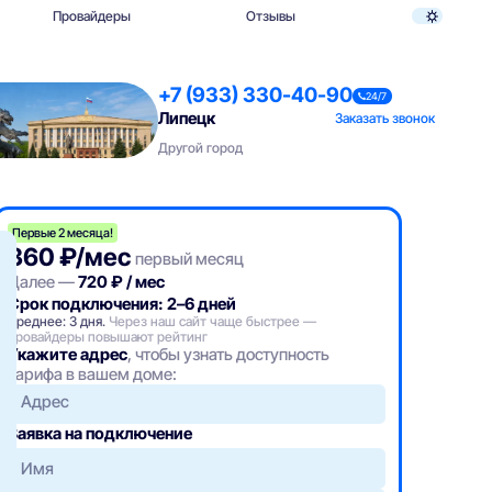
Провайдеры
Отзывы
+7 (933) 330-40-90
24/7
Липецк
Заказать звонок
Другой город
Первые 2 месяца!
360 ₽/мес
первый месяц
Далее —
720 ₽ / мес
Срок подключения: 2–6 дней
Среднее: 3 дня.
Через наш сайт чаще быстрее —
провайдеры повышают рейтинг
Укажите адрес
, чтобы узнать доступность
тарифа в вашем доме:
Адрес
Заявка на подключение