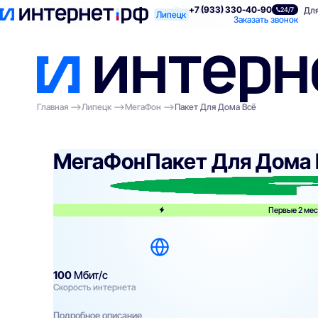
+7 (933) 330-40-90
Поиск по адресу
Для квартиры
Для
24/7
Липецк
Заказать звонок
Главная
Липецк
МегаФон
Пакет Для Дома Всё
МегаФон
Пакет Для Дома 
Первые 2 мес
100
Мбит/с
Скорость интернета
Подробное описание