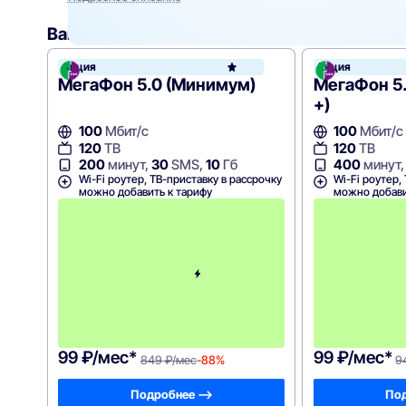
Вам могут подойти
эти тарифы
Акция
Акция
МегаФ
МегаФон 5.0 (Минимум)
МегаФон 5
+)
100
Мбит/с
100
Мбит/с
120
ТВ
120
ТВ
200
минут,
30
SMS,
10
Гб
400
минут
Wi-Fi роутер, ТВ-приставку в рассрочку
Wi-Fi роутер,
можно добавить к тарифу
можно добави
П
е
р
в
ы
й
м
е
с
я
ц
99 ₽/мес*
99 ₽/мес*
849 ₽/мес
-88%
9
Подробнее —>
Под