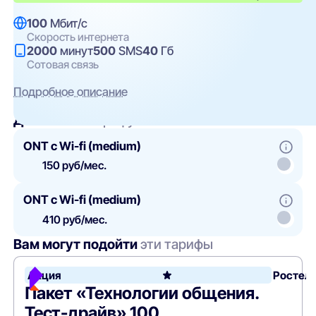
100
Мбит/с
Скорость интернета
2000
минут
500
SMS
40
Гб
Сотовая связь
Подробное описание
Добавить
к тарифу
ONT c Wi-fi (medium)
150 руб/мес.
ONT c Wi-fi (medium)
410 руб/мес.
Вам могут подойти
эти тарифы
Акция
Ростел
Пакет «Технологии общения.
Тест-драйв» 100