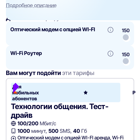
Подробное описание
Добавить
к тарифу
Оптический модем с опцией WI-FI
150
Wi-Fi Роутер
150
Вам могут подойти
эти тарифы
Для
мобильных
Ро
абонентов
Технологии общения. Тест-
драйв
100/200
Мбит/с
1000
минут,
500
SMS,
40
Гб
Оптический модем с опцией WI-FI аренда, Wi-Fi