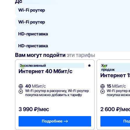
Добавить
к тарифу
Wi-Fi роутер
Wi-Fi роутер
HD-приставка
HD-приставка
Вам могут подойти
эти тарифы
Эксклюзивный
Хит
продаж
Интернет 40 Мбит/с
Интернет 1
40
Мбит/с
15
Мбит/с
Wi-Fi роутер в рассрочку, Wi-Fi роутер
Wi-Fi роутер 
покупка можно добавить к тарифу
покупка можн
3 990 ₽/мес
2 600 ₽/ме
Подробнее —>
Под