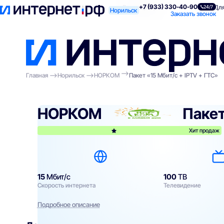
+7 (933) 330-40-90
Поиск по адресу
Для квартиры
Для
24/7
Норильск
Заказать звонок
Главная
Норильск
НОРКОМ
Пакет «15 Мбит/с + IPTV + ГТС»
НОРКОМ
Пакет
Хит продаж
15
Мбит/с
100
ТВ
Скорость интернета
Телевидение
Подробное описание