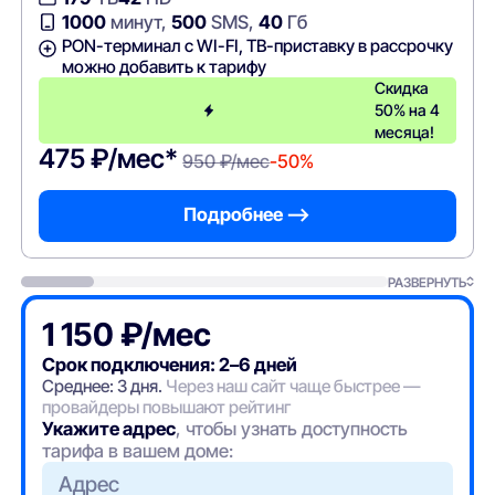
1000
минут,
500
SMS,
40
Гб
PON-терминал с WI-FI, ТВ-приставку в рассрочку
можно добавить к тарифу
Скидка
50% на 4
месяца!
475 ₽/мес*
950 ₽/мес
-50%
Подробнее —>
РАЗВЕРНУТЬ
1 150 ₽/мес
Срок подключения: 2–6 дней
Среднее: 3 дня.
Через наш сайт чаще быстрее —
провайдеры повышают рейтинг
Укажите адрес
, чтобы узнать доступность
тарифа в вашем доме:
Адрес