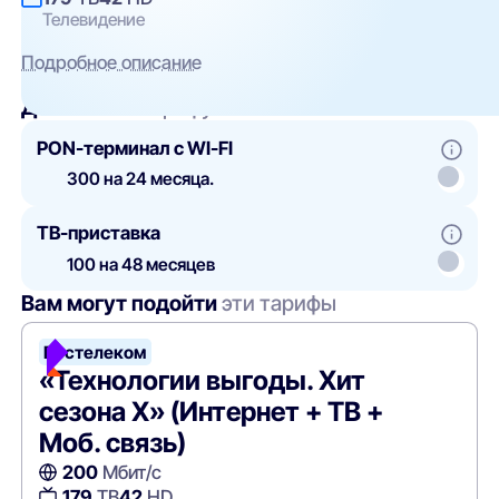
Телевидение
Подробное описание
Добавить
к тарифу
PON-терминал с WI-FI
300 на 24 месяца.
ТВ-приставка
100 на 48 месяцев
Вам могут подойти
эти тарифы
Ростелеком
«Технологии выгоды. Хит
сезона X» (Интернет + ТВ +
Моб. связь)
200
Мбит/с
179
ТВ
42
HD