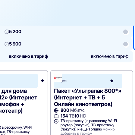
5 200
5 900
включено в тариф
включено в тариф
ронный
Электронный
Акция
город
елеком)
(Новотелеком)
 для дома
Пакет «Ультрапак 800*»
 12» (Интернет
(Интернет + ТВ + 5
Домофон +
Онлайн кинотеатров)
нотеатр)
800
Мбит/с
154
ТВ
10
HD
ТВ-приставку ( в рассрочку, WI-FI
роутер (покупка), ТВ-приставку
 в рассрочку, WI-FI
(покупка) и ещё 1 опцию
можно
ка), ТВ-приставку
добавить к тарифу