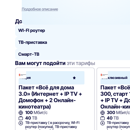
Подробное описание
Добавить
к тарифу
WI-FI роутер
ТВ-приставка
Смарт-ТВ
Вам могут подойти
эти тарифы
Элект
Акция
Эксклюзивный
город
(Новот
Пакет «Всё для дома
Пакет «Всё
3.0» (Интернет + IP TV +
300, старт
Домофон + 2 Онлайн-
+ IP TV + 
кинотеатра)
Онлайн-ки
100
Мбит/с
300
Мбит/с
40
ТВ
40
ТВ
ТВ-приставку ( в рассрочку, WI-FI
ТВ-приставку (
роутер (покупка), ТВ-приставку
роутер (покуп