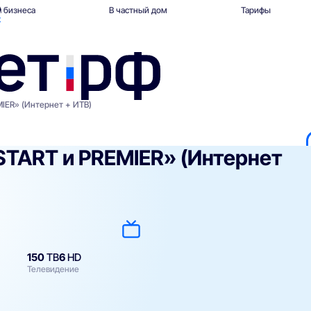
 бизнеса
В частный дом
Тарифы
к
IER» (Интернет + ИТВ)
START и PREMIER» (Интернет
150
ТВ
6
HD
Телевидение