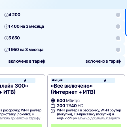
4 200
1 400 на 3 месяца
5 850
1 950 на 3 месяца
включено в тариф
включено в тариф
Акция
Сибсети
нлайн 300»
«Всё включено»
+ ИТВ)
(Интернет + ИТВ)
500
Мбит/с
200
ТВ
40
HD
 в рассрочку, WI-FI роутер
WI-FI роутер ( в рассрочку, WI-FI роутер
-приставку (покупка) и
(покупка), ТВ-приставку (покупка) и
можно добавить к тарифу
ещё 2 опции
можно добавить к тарифу
С