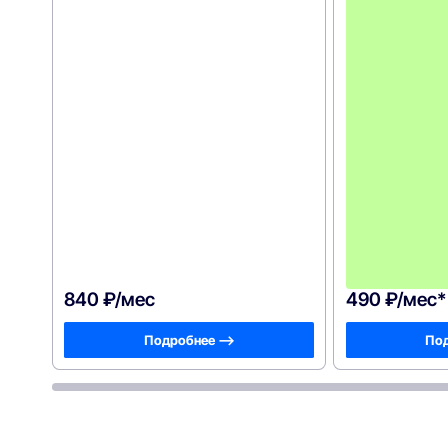
840 ₽/мес
490 ₽/мес*
Подробнее —>
Под