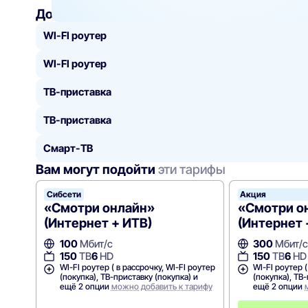
Добавить
к тарифу
WI-FI роутер
WI-FI роутер
ТВ-приставка
ТВ-приставка
Смарт-ТВ
Вам могут подойти
эти тарифы
Сибсети
Акция
«Смотри онлайн»
«Смотри о
(Интернет + ИТВ)
(Интернет 
100
Мбит/с
300
Мбит/с
150
ТВ
6
HD
150
ТВ
6
HD
WI-FI роутер ( в рассрочку, WI-FI роутер
WI-FI роутер (
(покупка), ТВ-приставку (покупка) и
(покупка), ТВ
ещё 2 опции
можно добавить к тарифу
ещё 2 опции