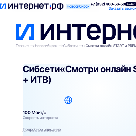
+7 (932) 400-56-50
Поиск по адресу
Для квартиры
Для
24/7
Новосибирск
Заказать звоно
Главная
Новосибирск
Сибсети
«Смотри онлайн START и PREM
Сибсети
«Смотри онлайн 
+ ИТВ)
100
Мбит/с
Скорость интернета
Подробное описание