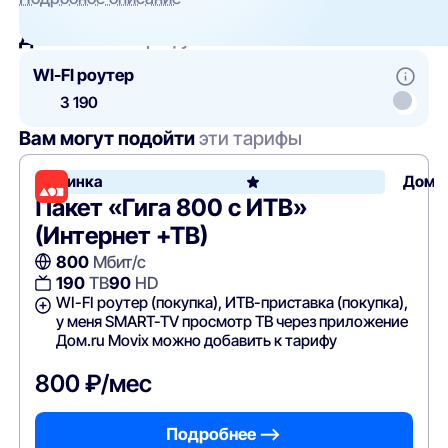
Добавить
к тарифу
WI-FI роутер
3 190
Вам могут подойти
эти тарифы
Новинка
Дом.
Пакет «Гига 800 с ИТВ»
(Интернет +ТВ)
800
Мбит/с
190
ТВ
90
HD
WI-FI роутер (покупка), ИТВ-приставка (покупка),
у меня SMART-TV просмотр ТВ через приложение
Дом.ru Movix можно добавить к тарифу
800 ₽/мес
Подробнее —>