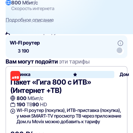
800
Мбит/с
Скорость интернета
Подробное описание
Добавить
к тарифу
WI-FI роутер
3 190
Вам могут подойти
эти тарифы
Новинка
Дом.
Пакет «Гига 800 с ИТВ»
(Интернет +ТВ)
800
Мбит/с
190
ТВ
90
HD
WI-FI роутер (покупка), ИТВ-приставка (покупка),
у меня SMART-TV просмотр ТВ через приложение
Дом.ru Movix можно добавить к тарифу