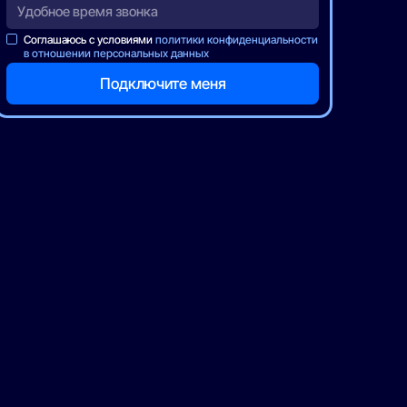
Соглашаюсь с условиями
политики конфиденциальности
в отношении персональных данных
Ростелеком
Ростелеком
«Технологии общения»
Первый Мобиль
(Интернет + Моб. связь)
300
Мбит/с
1000
минут,
1000
1000
минут,
500
SMS,
40
Гб
PON-терминал с WI-FI в рассрочку,
PON-терминал с WI-FI покупка можно
добавить к тарифу
900 ₽/мес
300 ₽/мес
Подробнее —>
Подробнее