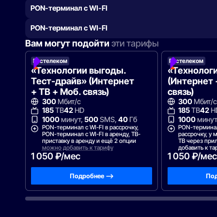
PON-терминал с WI-FI
PON-терминал с WI-FI
Вам могут подойти
эти тарифы
Ростелеком
Ростелеком
«Технологии выгоды.
«Технолог
Тест-драйв» (Интернет
(Интернет 
+ ТВ + Моб. связь)
связь)
300
Мбит/с
300
Мбит/с
185
ТВ
42
HD
185
ТВ
42
H
1000
минут,
500
SMS,
40
Гб
1000
минут
PON-терминал с WI-FI в рассрочку,
PON-терминал 
PON-терминал с WI-FI в аренду, ТВ-
рассрочку, у
приставку в аренду и ещё 2 опции
ТВ через пр
можно добавить к тарифу
добавить к та
1 050 ₽/мес
1 050 ₽/мес
Подробнее —>
Под