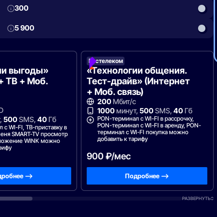
300
5 900
Ростелеком
ии выгоды»
«Технологии общения.
+ ТВ + Моб.
Тест-драйв» (Интернет
+ Моб. связь)
200
Мбит/с
D
1000
минут,
500
SMS,
40
Гб
PON-терминал с WI-FI в рассрочку,
,
500
SMS,
40
Гб
PON-терминал с WI-FI в аренду, PON-
с WI-FI, ТВ-приставку в
терминал с WI-FI покупка можно
 меня SMART-TV просмотр
добавить к тарифу
иложение WINK можно
рифу
900 ₽/мес
робнее —>
Подробнее —>
РАЗВЕРНУТЬ