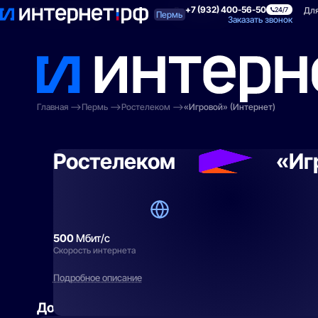
+7 (932) 400-56-50
Поиск по адресу
Для квартиры
Для
24/7
Пермь
Заказать звонок
Главная
Пермь
Ростелеком
«Игровой» (Интернет)
Ростелеком
«Иг
500
Мбит/с
Скорость интернета
Подробное описание
Добавить
к тарифу