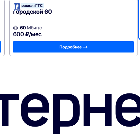
Псковская ГТС
Городской 60
60
Мбит/с
600 ₽/мес
Подробнее —>