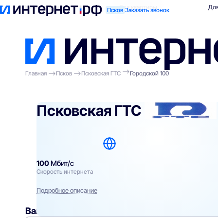
Поиск по адресу
Для квартиры
Для
Псков
Заказать звонок
Главная
Псков
Псковская ГТС
Городской 100
Псковская ГТС
100
Мбит/с
Скорость интернета
Подробное описание
Вам могут подойти
эти тарифы