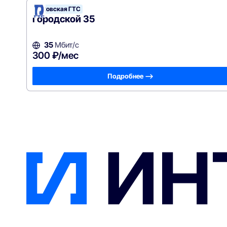
Псковская ГТС
Городской 35
35
Мбит/с
300 ₽/мес
Подробнее —>