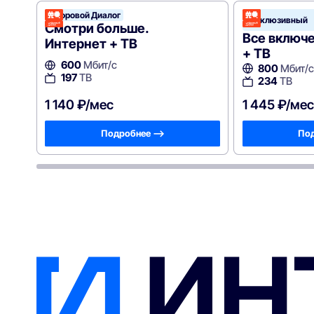
Цифровой Диалог
Эксклюзивный
Смотри больше.
Все включе
Интернет + ТВ
+ ТВ
600
Мбит/с
800
Мбит/с
197
ТВ
234
ТВ
1 140 ₽/мес
1 445 ₽/мес
Подробнее —>
Под