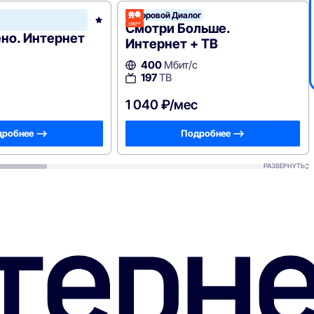
Цифровой Диалог
Цифровой
Диалог
Смотри Больше.
но. Интернет
Интернет + ТВ
400
Мбит/с
197
ТВ
1 040 ₽/мес
робнее —>
Подробнее —>
РАЗВЕРНУТЬ