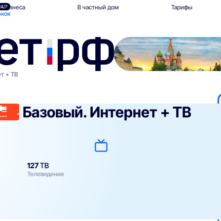
 бизнеса
В частный дом
Тарифы
24/7
онок
т + ТВ
Базовый. Интернет + ТВ
127
ТВ
Телевидение