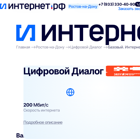
+7 (933) 330-40-90
Поиск по адресу
Для квартиры
Для
Ростов-на-Дону
Заказать зв
Главная
Ростов-на-Дону
Цифровой Диалог
Базовый. Интерне
Цифровой Диалог
200
Мбит/с
Скорость интернета
Подробное описание
Вам могут подойти
эти тарифы