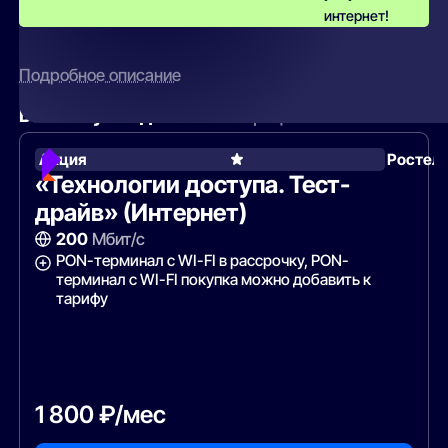
интернет!
Подробное описание
Вам могут подойти
эти тарифы
Акция
Ростел
«Технологии доступа. Тест-
драйв» (Интернет)
200
Мбит/с
PON-терминал с WI-FI в рассрочку, PON-
терминал с WI-FI покупка можно добавить к
тарифу
1 800 ₽/мес