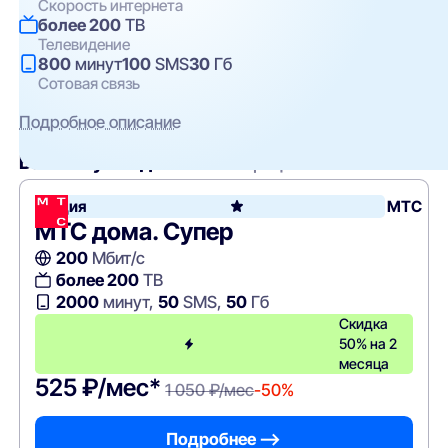
Скорость интернета
более 200
ТВ
Телевидение
800
минут
100
SMS
30
Гб
Сотовая связь
Подробное описание
Вам могут подойти
эти тарифы
Акция
МТС
МТС дома. Супер
200
Мбит/с
более 200
ТВ
2000
минут,
50
SMS,
50
Гб
Скидка
50% на 2
месяца
525 ₽/мес*
1 050 ₽/мес
-50%
Подробнее —>