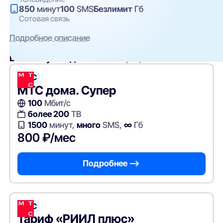
850
минут
100
SMS
Безлимит
Гб
Сотовая связь
Подробное описание
Вам могут подойти
эти тарифы
МТС
МТС дома. Супер
100
Мбит/с
более 200
ТВ
1500
минут,
много
SMS,
∞
Гб
800 ₽/мес
Подробнее —>
МТС
Тариф «РИИЛ плюс»