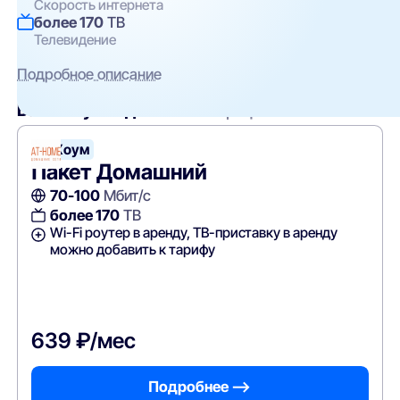
Скорость интернета
более 170
ТВ
Телевидение
Подробное описание
Вам могут подойти
эти тарифы
Эт Хоум
Пакет Домашний
70-100
Мбит/с
более 170
ТВ
Wi-Fi роутер в аренду, ТВ-приставку в аренду
можно добавить к тарифу
639 ₽/мес
Подробнее —>