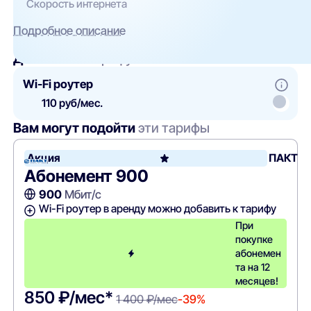
Скорость интернета
Подробное описание
Добавить
к тарифу
Wi-Fi роутер
110 руб/мес.
Вам могут подойти
эти тарифы
Акция
ПАКТ
Абонемент 900
900
Мбит/с
Wi-Fi роутер в аренду можно добавить к тарифу
При
покупке
абонемен
та на 12
месяцев!
850 ₽/мес*
1 400 ₽/мес
-39%