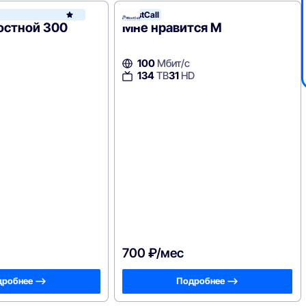
WestCall
WestCall
остной 300
Мне нравится M
100
Мбит/с
134
ТВ
31
HD
700 ₽/мес
робнее —>
Подробнее —>