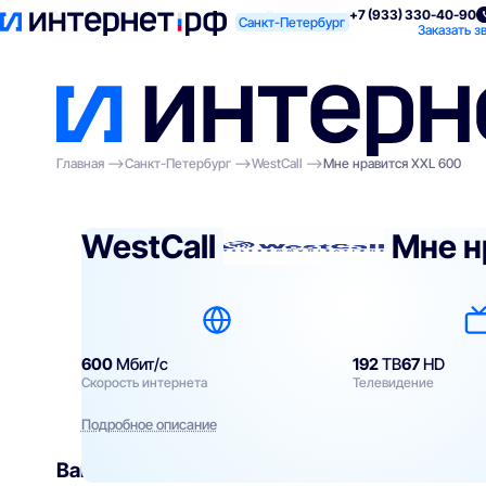
+7 (933) 330-40-90
Поиск по адресу
Для квартиры
Для
Санкт-Петербург
Заказать з
Главная
Санкт-Петербург
WestCall
Мне нравится XXL 600
WestCall
Мне н
600
Мбит/с
192
ТВ
67
HD
Скорость интернета
Телевидение
Подробное описание
Вам могут подойти
эти тарифы