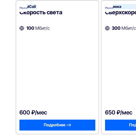
WestCall
Новинка
Скорость света
Сверхскор
100
Мбит/с
300
Мбит/с
600 ₽/мес
650 ₽/мес
Подробнее —>
Под