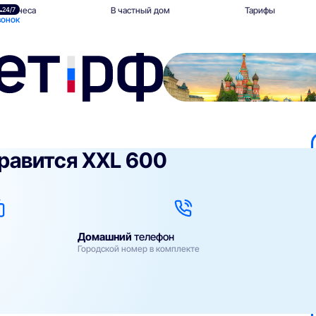
 бизнеса
В частный дом
Тарифы
24/7
вонок
равится XXL 600
Домашний
телефон
Городской номер в комплекте