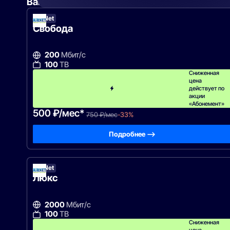
Вам могут подойти
эти тарифы
AirNet
Свобода
200
Мбит/с
100
ТВ
Сниженная
цена
действует по
акции
«Абонемент»
500 ₽/мес*
750 ₽/мес
-33%
Подробнее —>
AirNet
Люкс
2000
Мбит/с
100
ТВ
Сниженная