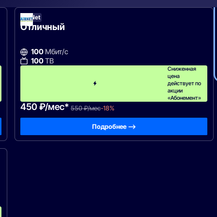
AirNet
Отличный
100
Мбит/с
100
ТВ
Сниженная
цена
действует по
акции
«Абонемент»
450 ₽/мес*
550 ₽/мес
-18%
Подробнее —>