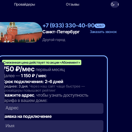
Провайдеры
Отзывы
+7 (933) 330-40-90
24/7
Санкт-Петербург
Заказать звонок
Другой город
Сниженная цена действует по акции «Абонемент»
750 ₽/мес
первый месяц
Далее —
1 150 ₽ / мес
Срок подключения: 2–6 дней
Среднее: 3 дня.
Через наш сайт чаще быстрее —
провайдеры повышают рейтинг
Укажите адрес
, чтобы узнать доступность
тарифа в вашем доме:
Адрес
Заявка на подключение