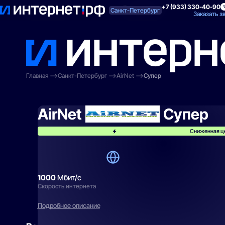
+7 (933) 330-40-90
Поиск по адресу
Для квартиры
Для
Санкт-Петербург
Заказать з
Главная
Санкт-Петербург
AirNet
Супер
AirNet
Супер
Сниженная це
1000
Мбит/с
Скорость интернета
Подробное описание