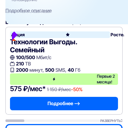
Подробное описание
Вам могут подойти
эти тарифы
Акция
Ростел
Технологии Выгоды.
Семейный
100/500
Мбит/с
210
ТВ
2000
минут,
500
SMS,
40
Гб
Первые 2
месяца!
575 ₽/мес*
1 150 ₽/мес
-50%
Подробнее —>
РАЗВЕРНУТЬ