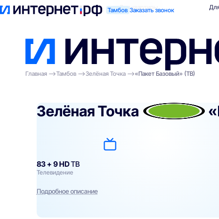
Поиск по адресу
Для квартиры
Для
Тамбов
Заказать звонок
Главная
Тамбов
Зелёная Точка
«Пакет Базовый» (ТВ)
Зелёная Точка
«
83 + 9 HD
ТВ
Телевидение
Подробное описание