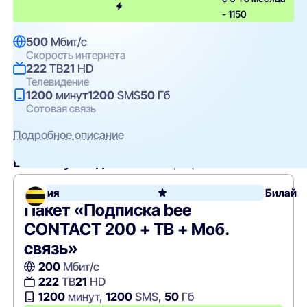
- 1150
500
Мбит/с
Скорость интернета
222
ТВ
21
HD
Телевидение
1200
минут
1200
SMS
50
Гб
Сотовая связь
Подробное описание
Вам могут подойти
эти тарифы
Акция
Билайн
Пакет «Подписка bee
CONTACT 200 + ТВ + Моб.
связь»
200
Мбит/с
222
ТВ
21
HD
1200
минут,
1200
SMS,
50
Гб