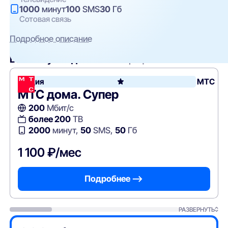
1000
минут
100
SMS
30
Гб
Сотовая связь
Подробное описание
Вам могут подойти
эти тарифы
Акция
МТС
МТС дома. Супер
200
Мбит/с
более 200
ТВ
2000
минут,
50
SMS,
50
Гб
1 100 ₽/мес
Подробнее —>
РАЗВЕРНУТЬ