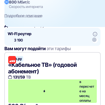
800
Мбит/с
Скорость интернета
Подробное описание
Добавить
к тарифу
WI-FI роутер
3 190
Вам могут подойти
эти тарифы
Дом.ру
«Кабельное ТВ» (годовой
абонемент)
131/59
ТВ
в
пересчет
е на
месяц
оплаты