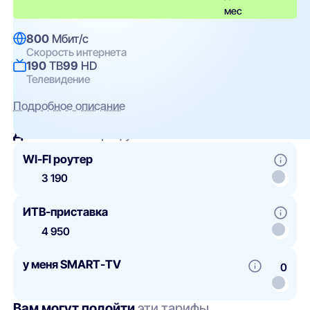
мес
800
Мбит/с
Скорость интернета
190
ТВ
99
HD
Телевидение
Подробное описание
Добавить
к тарифу
WI-FI роутер
3 190
ИТВ-приставка
4 950
у меня SMART-TV
0
Вам могут подойти
эти тарифы