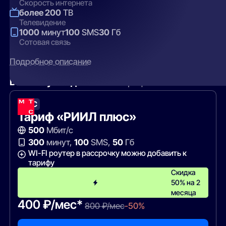
Скорость интернета
более 200
ТВ
Телевидение
1000
минут
100
SMS
30
Гб
Сотовая связь
Подробное описание
Вам могут подойти
эти тарифы
МТС
Тариф «РИИЛ плюс»
500
Мбит/с
300
минут,
100
SMS,
50
Гб
WI-FI роутер в рассрочку можно добавить к
тарифу
Скидка
50% на 2
месяца
400 ₽/мес*
800 ₽/мес
-50%