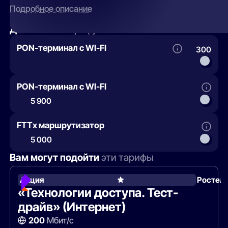
Подробное описание
Добавить
к тарифу
PON-терминал с WI-FI
300
PON-терминал с WI-FI
5 900
FTTx маршрутизатор
5 000
Вам могут подойти
эти тарифы
Акция
Ростел
«Технологии доступа. Тест-
драйв» (Интернет)
200
Мбит/с