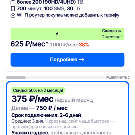
более 200 (90HD/4UHD)
ТВ
700
минут,
100
SMS,
30
Гб
WI-FI роутер покупка можно добавить к тарифу
Скидка на
2 месяца!
625 ₽/мес*
1 000 ₽/мес
-38%
Подробнее —>
РАЗВЕРНУТЬ
Скидка 50% на 2 месяца!
375 ₽/мес
первый месяц
Далее —
750 ₽ / мес
Срок подключения: 2–6 дней
Среднее: 3 дня.
Через наш сайт чаще быстрее —
провайдеры повышают рейтинг
Укажите адрес
, чтобы узнать доступность