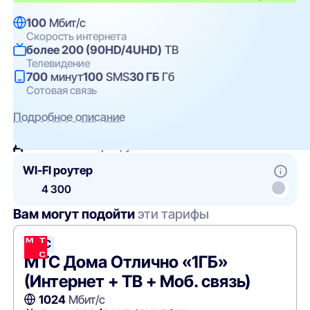
100
Мбит/с
Скорость интернета
более 200 (90HD/4UHD)
ТВ
Телевидение
700
минут
100
SMS
30 ГБ
Гб
Сотовая связь
Подробное описание
Добавить
к тарифу
WI-FI роутер
4 300
Вам могут подойти
эти тарифы
МТС
МТС Дома Отлично «1ГБ»
(Интернет + ТВ + Моб. связь)
1024
Мбит/с