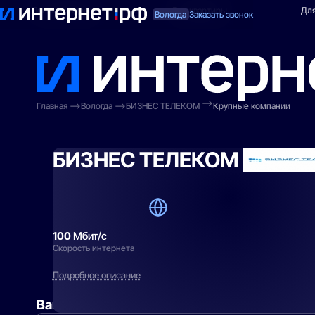
Поиск по адресу
Для квартиры
Для
Вологда
Заказать звонок
Главная
Вологда
БИЗНЕС ТЕЛЕКОМ
Крупные компании
БИЗНЕС ТЕЛЕКОМ
100
Мбит/с
Скорость интернета
Подробное описание
Вам могут подойти
эти тарифы