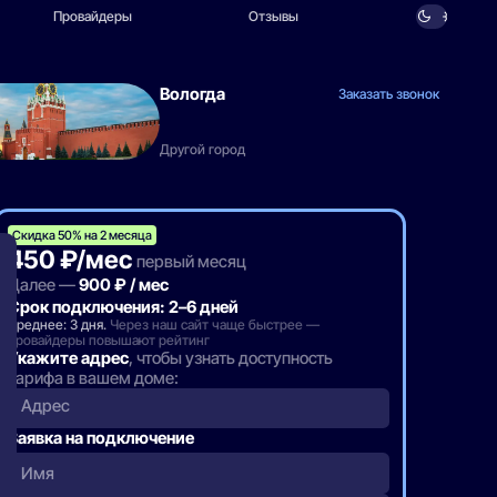
Провайдеры
Отзывы
Вологда
Заказать звонок
Другой город
Скидка 50% на 2 месяца
450 ₽/мес
первый месяц
Далее —
900 ₽ / мес
Срок подключения: 2–6 дней
Среднее: 3 дня.
Через наш сайт чаще быстрее —
провайдеры повышают рейтинг
Укажите адрес
, чтобы узнать доступность
тарифа в вашем доме:
Адрес
Заявка на подключение