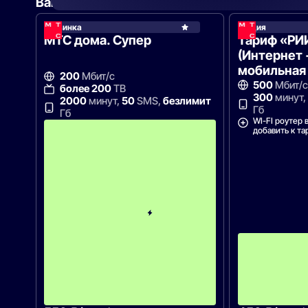
Вам могут подойти
эти тарифы
Новинка
Акция
МТС
МТС дома. Супер
Тариф «РИ
(Интернет 
мобильная 
200
Мбит/с
500
Мбит/с
более 200
ТВ
300
минут,
2000
минут,
50
SMS,
безлимит
Гб
Гб
WI-FI роутер
С
добавить к та
к
и
д
к
а
5
0
%
н
а
2
м
е
с
я
ц
а