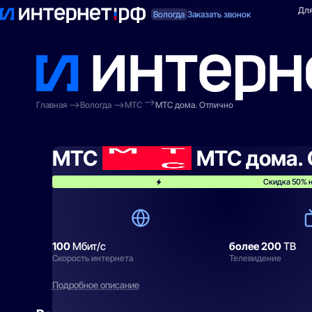
Поиск по адресу
Для квартиры
Для
Вологда
Заказать звонок
Главная
Вологда
МТС
МТС дома. Отлично
МТС
МТС дома. 
Скидка 50% н
100
Мбит/с
более 200
ТВ
Скорость интернета
Телевидение
Подробное описание