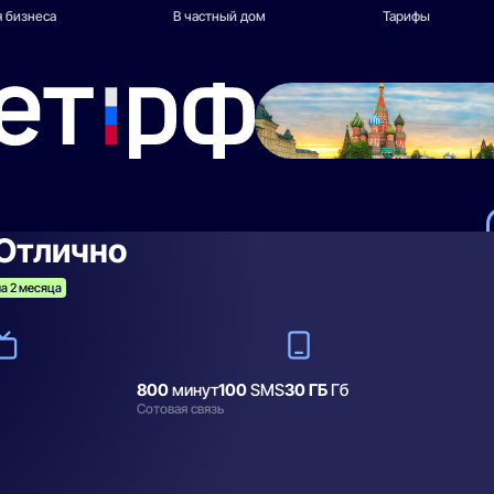
 бизнеса
В частный дом
Тарифы
Отлично
а 2 месяца
800
минут
100
SMS
30 ГБ
Гб
Сотовая связь