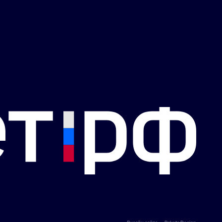
149 ₽/мес*
3 590 ₽/мес
-96%
Подробнее —>