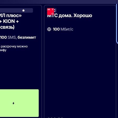
МТС
МТС
ИЛ плюс»
МТС дома. Хорошо
+ KION +
связь)
100
Мбит/с
100
SMS,
безлимит
 в рассрочку можно
рифу
2
м
е
с
я
ц
а