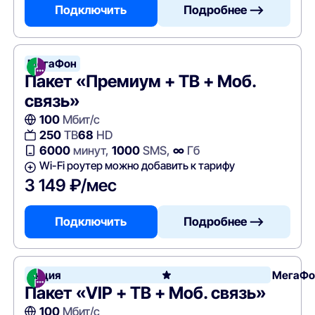
Подключить
Подробнее —>
МегаФон
Пакет «Премиум + ТВ + Моб.
связь»
100
Мбит/с
250
ТВ
68
HD
6000
минут,
1000
SMS,
∞
Гб
Wi-Fi роутер можно добавить к тарифу
3 149 ₽/мес
Подключить
Подробнее —>
Акция
МегаФо
Пакет «VIP + ТВ + Моб. связь»
100
Мбит/с