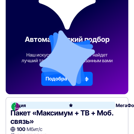
Автоматический подбор
тарифа
Наш искусственный интеллект найдет
лучший тарифный план по указанным вами
параметрам
Подобрать тариф
Акция
МегаФо
Пакет «Максимум + ТВ + Моб.
связь»
100
Мбит/с