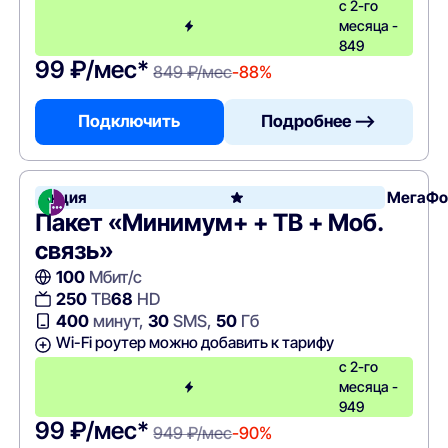
с 2-го
месяца -
849
99 ₽/мес*
849 ₽/мес
-88%
Подключить
Подробнее —>
Акция
МегаФо
Пакет «Минимум+ + ТВ + Моб.
связь»
100
Мбит/с
250
ТВ
68
HD
400
минут,
30
SMS,
50
Гб
Wi-Fi роутер можно добавить к тарифу
с 2-го
месяца -
949
99 ₽/мес*
949 ₽/мес
-90%