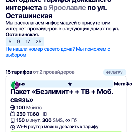
интернета
в Ярославле
по ул.
Осташинская
Мы располагаем информацией о присутствии
интернет провайдеров в следующих домах по
ул.
Осташинская.
5
9
17
25
Не нашли номер своего дома? Мы поможем с
выбором
15 тарифов
от 2 провайдеров
ФИЛЬТР
Акция
МегаФо
Пакет «Безлимит+ + ТВ + Моб.
связь»
100
Мбит/с
250
ТВ
68
HD
150
минут,
300
SMS,
∞
Гб
Wi-Fi роутер можно добавить к тарифу