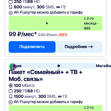
250
ТВ
68
HD
800
минут,
300
SMS,
∞
Гб
Wi-Fi роутер можно добавить к тарифу
с 2-го
месяца -
849
99 ₽/мес*
849 ₽/мес
-88%
Подключить
Подробнее —>
Акция
МегаФо
Пакет «Семейный+ + ТВ +
Моб. связь»
100
Мбит/с
250
ТВ
68
HD
1500
минут,
300
SMS,
∞
Гб
Wi-Fi роутер можно добавить к тарифу
с 2-го