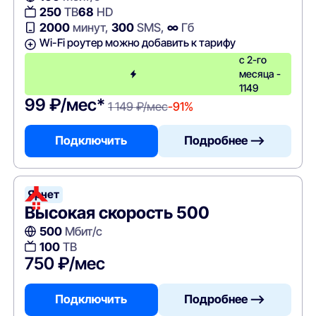
250
ТВ
68
HD
2000
минут,
300
SMS,
∞
Гб
Wi-Fi роутер можно добавить к тарифу
с 2-го
месяца -
1149
99 ₽/мес*
1 149 ₽/мес
-91%
Подключить
Подробнее —>
Ярнет
Высокая скорость 500
500
Мбит/с
100
ТВ
750 ₽/мес
Подключить
Подробнее —>