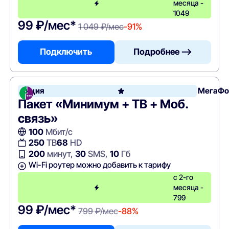
месяца -
1049
99 ₽/мес*
1 049 ₽/мес
-91%
Подключить
Подробнее —>
Акция
МегаФо
Пакет «Минимум + ТВ + Моб.
связь»
100
Мбит/с
250
ТВ
68
HD
200
минут,
30
SMS,
10
Гб
Wi-Fi роутер можно добавить к тарифу
с 2-го
месяца -
799
99 ₽/мес*
799 ₽/мес
-88%