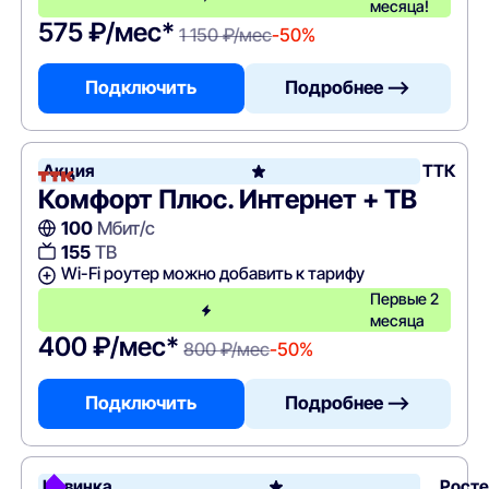
месяца!
575 ₽/мес*
1 150 ₽/мес
-50%
Подключить
Подробнее —>
Акция
ТТК
Комфорт Плюс. Интернет + ТВ
100
Мбит/с
155
ТВ
Wi-Fi роутер можно добавить к тарифу
Первые 2
месяца
400 ₽/мес*
800 ₽/мес
-50%
Подключить
Подробнее —>
Новинка
Рост