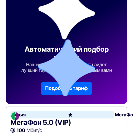
Автоматический подбор
тарифа
Наш искусственный интеллект найдет
лучший тарифный план по указанным вами
параметрам
Подобрать тариф
Акция
МегаФо
МегаФон 5.0 (VIP)
100
Мбит/с