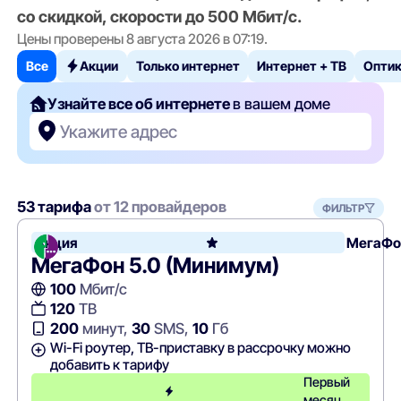
со скидкой, скорости до 500 Мбит/с.
Цены проверены 8 августа 2026 в 07:19.
Все
Акции
Только интернет
Интернет + ТВ
Опти
Узнайте все об интернете
в вашем доме
Укажите адрес
53 тарифа
от 12 провайдеров
ФИЛЬТР
Акция
МегаФо
МегаФон 5.0 (Минимум)
100
Мбит/с
120
ТВ
200
минут,
30
SMS,
10
Гб
Wi-Fi роутер, ТВ-приставку в рассрочку можно
добавить к тарифу
Первый
месяц