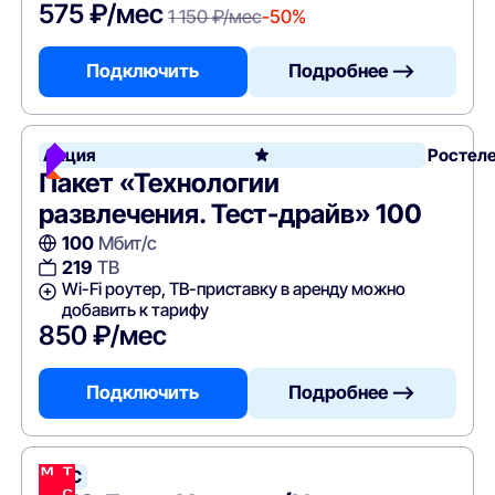
575 ₽/мес
1 150 ₽/мес
-50%
Подключить
Подробнее —>
Акция
Ростел
Пакет «Технологии
развлечения. Тест-драйв» 100
100
Мбит/с
219
ТВ
Wi-Fi роутер, ТВ-приставку в аренду можно
добавить к тарифу
850 ₽/мес
Подключить
Подробнее —>
МТС