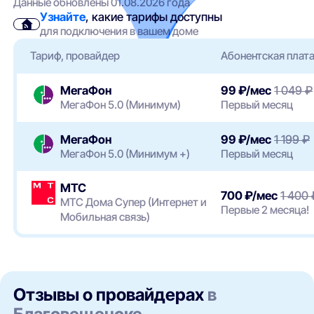
Данные обновлены 01.08.2026 года
Узнайте
, какие тарифы доступны
для подключения в вашем доме
Тариф, провайдер
Абонентская плат
МегаФон
99 ₽/мес
1 049 ₽
МегаФон 5.0 (Минимум)
Первый месяц
МегаФон
99 ₽/мес
1 199 ₽
МегаФон 5.0 (Минимум +)
Первый месяц
МТС
700 ₽/мес
1 400 
МТС Дома Супер (Интернет и
Первые 2 месяца!
Мобильная связь)
Отзывы о провайдерах
в