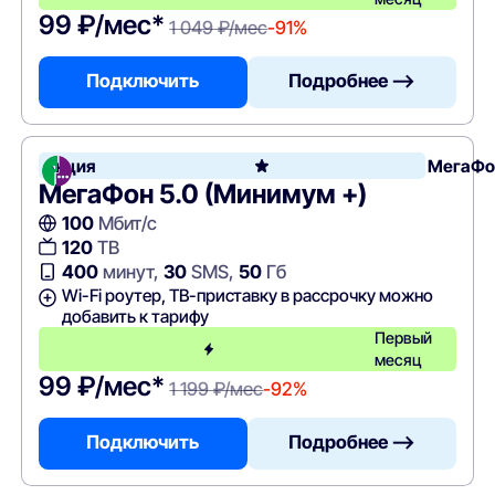
99 ₽/мес*
1 049 ₽/мес
-91%
Подключить
Подробнее —>
Акция
МегаФо
МегаФон 5.0 (Минимум +)
100
Мбит/с
120
ТВ
400
минут,
30
SMS,
50
Гб
Wi-Fi роутер, ТВ-приставку в рассрочку можно
добавить к тарифу
Первый
месяц
99 ₽/мес*
1 199 ₽/мес
-92%
Подключить
Подробнее —>