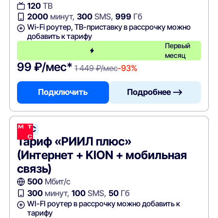
120
ТВ
2000
минут,
300
SMS,
999
Гб
Wi-Fi роутер, ТВ-приставку в рассрочку можно
добавить к тарифу
Первый
месяц
99 ₽/мес*
1 449 ₽/мес
-93%
Подключить
Подробнее —>
МТС
Тариф «РИИЛ плюс»
(Интернет + KION + мобильная
связь)
500
Мбит/с
300
минут,
100
SMS,
50
Гб
WI-FI роутер в рассрочку можно добавить к
тарифу