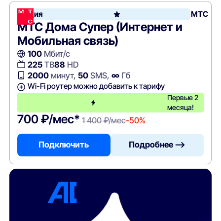
Акция
МТС
МТС Дома Супер (Интернет и
Мобильная связь)
100
Мбит/с
225
ТВ
88
HD
2000
минут,
50
SMS,
∞
Гб
Wi-Fi роутер можно добавить к тарифу
Первые 2
месяца!
700 ₽/мес*
1 400 ₽/мес
-50%
Подключить
Подробнее —>