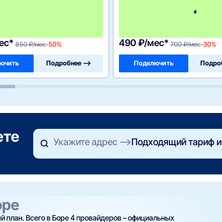
е
с
я
ц
а
ес*
490 ₽/мес*
850 ₽/мес
-50%
700 ₽/мес
-30%
ючить
Подробнее —>
Подключить
Подро
ете
Укажите адрес
Подходящий тариф и
оре
 план. Всего в Боре 4 провайдеров – официальных