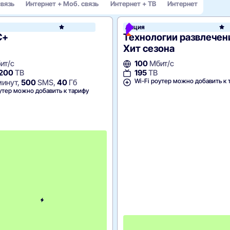
связь
Интернет + Моб. связь
Интернет + ТВ
Интернет
леком
Акция
МТС
С+
Технологии развлечен
Хит сезона
ит/с
100
Мбит/с
 200
ТВ
195
ТВ
Wi-Fi роутер можно добавить к 
инут,
500
SMS,
40
Гб
утер можно добавить к тарифу
С
к
и
д
к
а
5
0
%
н
а
2
м