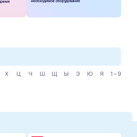
необходимое оборудование
 время
Х
Ц
Ч
Ш
Щ
Ы
Э
Ю
Я
1 – 9