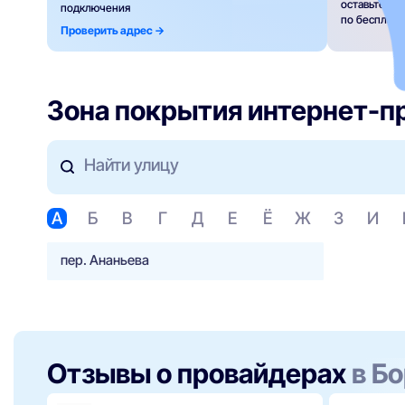
оставьте за
подключения
по бесплат
Проверить адрес ->
Зона покрытия интернет-п
Найти улицу
А
Б
В
Г
Д
Е
Ё
Ж
З
И
пер. Ананьева
Отзывы о провайдерах
в Б