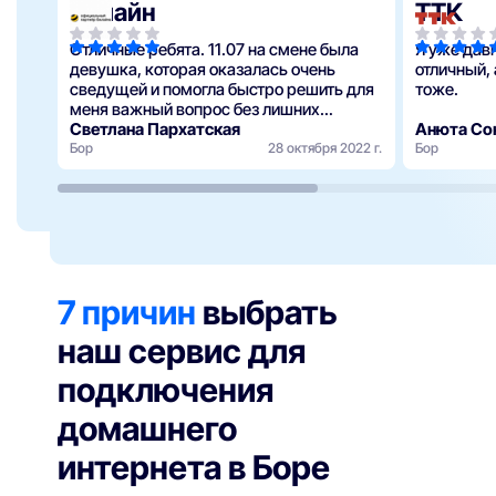
Билайн
ТТК
Отличные ребята. 11.07 на смене была
Я уже дав
девушка, которая оказалась очень
отличный,
сведущей и помогла быстро решить для
тоже.
меня важный вопрос без лишних
проблем. Очень компетентная! Приятно,
Светлана Пархатская
Анюта Со
когда твоя проблема решается с такой
Бор
28 октября 2022 г.
Бор
лёгкость…
7 причин
выбрать
наш сервис для
подключения
домашнего
интернета в Боре