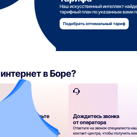
Наш искусственный интеллект найд
тарифный план по указанным вами 
Подобрать оптимальный тариф
интернет в Боре?
е тарифы и оставьте
Дождитесь звонка
а подключение
от оператора
рифы по скорости, стоимости и
Ответьте на звонок специалиста на
ьным опциям. Выберите нужный и
контакт-центра, чтобы получить ко