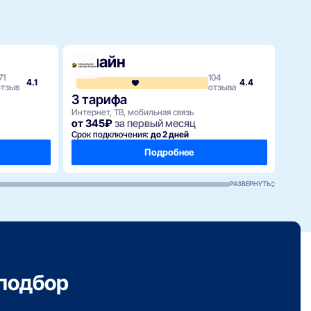
Билайн
71
104
4.1
4.4
отзыв
отзыва
3 тарифа
Интернет, ТВ, мобильная связь
от 345₽
за первый месяц
Срок подключения:
до 2 дней
Подробнее
РАЗВЕРНУТЬ
подбор