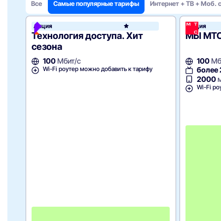
Все
Самые популярные тарифы
Интернет + ТВ + Моб. 
Акция
Акция
Росте
Технология доступа. Хит
МЫ МТ
сезона
100
Мбит/с
100
Мб
Wi-Fi роутер можно добавить к тарифу
более
2000
м
Wi-Fi ро
3
м