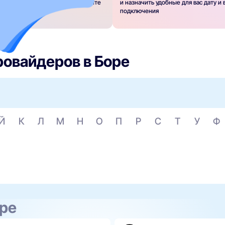
явку на подключение или позвоните
и назначить удобные для вас дату и
ному номеру
подключения
ровайдеров в Боре
Й
К
Л
М
Н
О
П
Р
С
Т
У
Ф
оре