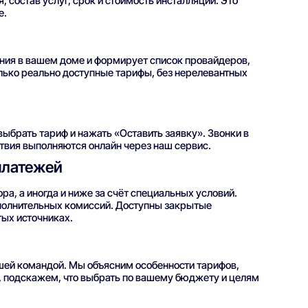
состав услуг, срок и стоимость инсталляции. Это
е.
ния в вашем доме и формирует список провайдеров,
лько реально доступные тарифы, без нерелевантных
выбрать тариф и нажать «Оставить заявку». Звонки в
ствия выполняются онлайн через наш сервис.
платежей
ра, а иногда и ниже за счёт специальных условий.
полнительных комиссий. Доступны закрытые
ых источниках.
ашей командой. Мы объясним особенности тарифов,
, подскажем, что выбрать по вашему бюджету и целям