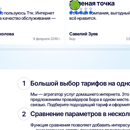
Зеленая точка
но пользуюсь Ттк. Интернет
Отличная компания, выгодны
 а качество обслуживания —
всё нравится.
колова
Савелий Зуев
9 февраля 2019 г.
Бор
23
Большой выбор тарифов на одн
1
Мы — агрегатор услуг домашнего интернета. Это 
предложениям провайдеров Бора в одном месте. 
связью. Подберите подходящий тариф и оформит
Сравнение параметров в нескол
2
Функция сравнения позволяет добавить интерес