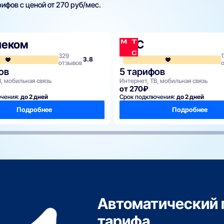
ифов с ценой от 270 руб/мес.
леком
МТС
329
1
3.8
отзывов
ов
5 тарифов
, мобильная связь
Интернет, ТВ, мобильная связь
от 270₽
ючения:
до 2 дней
Срок подключения:
до 2 дней
Подробнее
Подробнее
Автоматический 
тарифа