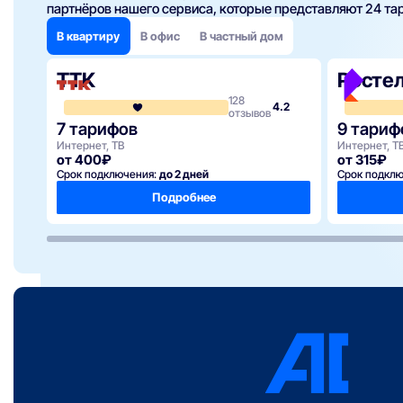
партнёров нашего сервиса, которые представляют 24 тар
В квартиру
В офис
В частный дом
ТТК
Росте
128
4.2
отзывов
7 тарифов
9 тариф
Интернет, ТВ
Интернет, ТВ
от 400₽
от 315₽
Срок подключения:
до 2 дней
Срок подкл
Подробнее