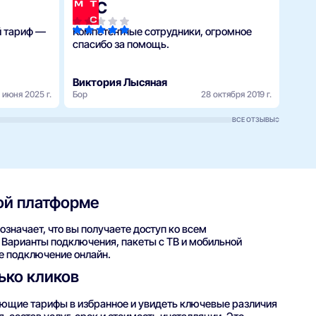
МТС
Ро
й тариф —
Компетентные сотрудники, огромное
Здра
спасибо за помощь.
маст
подк
Виктория Лысяная
Люб
 июня 2025 г.
Бор
28 октября 2019 г.
Бор
ВСЕ ОТЗЫВЫ
ой платформе
означает, что вы получаете доступ ко всем
Варианты подключения, пакеты с ТВ и мобильной
е подключение онлайн.
ько кликов
ующие тарифы в избранное и увидеть ключевые различия