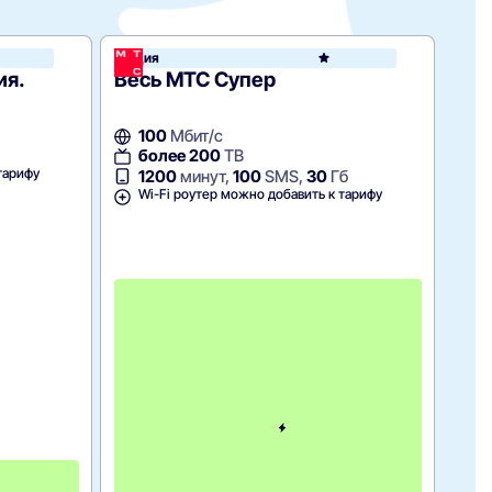
Акция
Ростелеком
Для
моб
ия.
Весь МТС Супер
абон
Тех
100
Мбит/с
1
более 200
ТВ
1
тарифу
W
1200
минут,
100
SMS,
30
Гб
Wi-Fi роутер можно добавить к тарифу
С
к
и
д
к
а
5
0
%
н
а
3
2
м
м