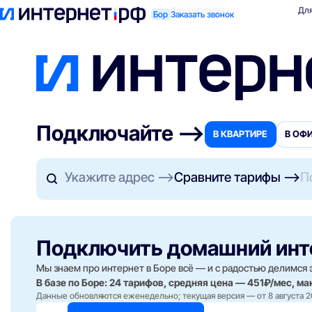
Поиск по адресу
Для квартиры
Для
Бор
Заказать звонок
Подключайте —>
В КВАРТИРЕ
В ОФ
Укажите адрес
Сравните тарифы
П
Подключить домашний ин
Мы знаем про интернет в Боре всё — и с радостью делимся 
В базе по Боре: 24 тарифов, средняя цена — 451₽/мес, м
Данные обновляются еженедельно; текущая версия — от 8 августа 2