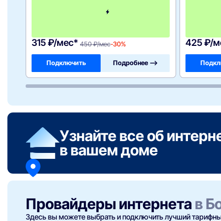
е
с
я
ц
а
315 ₽/мес*
425 ₽/м
450 ₽/мес
-30%
Подключить
Подробнее —>
Подкл
Узнайте все об интерн
в вашем доме
Провайдеры интернета
в Б
Здесь вы можете выбрать и подключить лучший тарифный