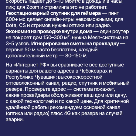
скорость падает до 5–10 Мбит/с в дождь и в часы
пик; для Zoom и стриминга это не работает.
Геостационарный спутник для геймера
— пинг
600+ мс делает онлайн-игры невозможными; для
Dota, CS и стримов нужны оптика или радио.
Экономия на проводке внутри дома
— один роутер
не покроет дом 150–300 м²: нужна Mesh-система на
3–5 узлов.
Игнорирование сметы на прокладку
—
первые 50 м часто бесплатны, каждый
дополнительный метр — 80–150 ₽.
На «Интернет РФ» вы сравниваете все доступные
варианты для вашего адреса в Чебоксарах и
Республике Чувашия: высокоскоростной
оптоволоконный канал, радио, спутник и мобильный
резерв. Проверьте адрес — система покажет,
какие провайдеры обслуживают ваш дом или дачу,
с какой технологией и по какой цене. Для критичной
удалённой работы рекомендуем основной канал
(оптика или радио) плюс 4G как резерв на случай
аварии.