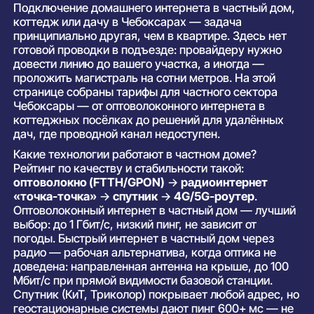
Подключение домашнего интернета в частный дом,
коттедж или дачу в Чебоксарах — задача
принципиально другая, чем в квартире. Здесь нет
готовой проводки в подъезде: провайдеру нужно
довести линию до вашего участка, а иногда —
проложить магистраль на сотни метров. На этой
странице собраны тарифы для частного сектора
Чебоксары — от оптоволоконного интернета в
коттеджных посёлках до решений для удалённых
дач, где проводной канал недоступен.
Какие технологии работают в частном доме?
Рейтинг по качеству и стабильности такой:
оптоволокно (FTTH/GPON)
→
радиоинтернет
«точка-точка»
→
спутник
→
4G/5G-роутер
.
Оптоволоконный интернет в частный дом — лучший
выбор: до 1 Гбит/с, низкий пинг, не зависит от
погоды. Быстрый интернет в частный дом через
радио — рабочая альтернатива, когда оптика не
доведена: направленная антенна на крыше, до 100
Мбит/с при прямой видимости базовой станции.
Спутник (КиТ, Триколор) покрывает любой адрес, но
геостационарные системы дают пинг 600+ мс — не