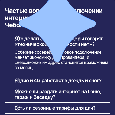
Частые вопросы о подключении
интернета в частный дом в
Чебоксарах
Что делать, если провайдеры говорят
«технической возможности нет»?
Соберите соседей: групповое подключение
меняет экономику для провайдера, и
«невозможный» адрес становится возможным
за месяц.
Радио и 4G работают в дождь и снег?
Больше погоды на 4G влияет... количество
Можно ли раздать интернет на баню,
соседей онлайн: вечером в сезон сеть
гараж и беседку?
загружена. Внешняя антенна и выбор менее
загруженного оператора помогают сильнее
Обычный роутер добивает на 10–15 м улицы.
Есть ли сезонные тарифы для дач?
зонтов.
Дальше — уличные точки доступа (от 3 тыс.)