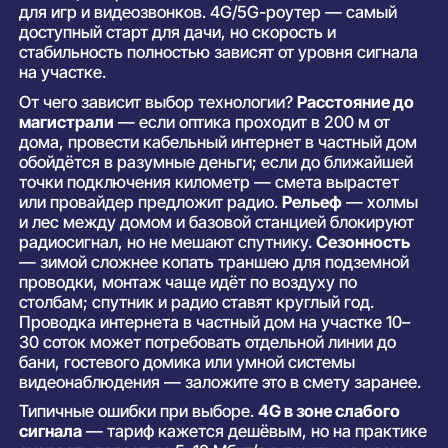
для игр и видеозвонков. 4G/5G-роутер — самый
доступный старт для дачи, но скорость и
стабильность полностью зависят от уровня сигнала
на участке.
От чего зависит выбор технологии?
Расстояние до
магистрали
— если оптика проходит в 200 м от
дома, провести кабельный интернет в частный дом
обойдётся в разумные деньги; если до ближайшей
точки подключения километр — смета вырастет
или провайдер предложит радио.
Рельеф
— холмы
и лес между домом и базовой станцией блокируют
радиосигнал, но не мешают спутнику.
Сезонность
— зимой сложнее копать траншею для подземной
проводки, монтаж чаще идёт по воздуху по
столбам; спутник и радио ставят круглый год.
Проводка интернета в частный дом на участке 10–
30 соток может потребовать отдельной линии до
бани, гостевого домика или умной системы
видеонаблюдения — заложите это в смету заранее.
Типичные ошибки при выборе.
4G в зоне слабого
сигнала
— тариф кажется дешёвым, но на практике