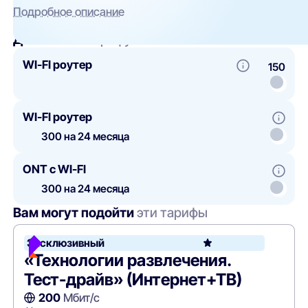
Подробное описание
Добавить
к тарифу
WI-FI роутер
150
WI-FI роутер
300 на 24 месяца
ONT c WI-FI
300 на 24 месяца
Вам могут подойти
эти тарифы
Эксклюзивный
«Технологии развлечения.
Тест-драйв» (Интернет+ТВ)
200
Мбит/с