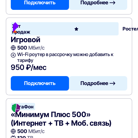
Подключить
Подробнее —>
Хит
Росте
продаж
Игровой
500
Мбит/с
Wi-Fi роутер в рассрочку можно добавить к
тарифу
950 ₽/мес
Подключить
Подробнее —>
МегаФон
«Минимум Плюс 500»
(Интернет + ТВ + Моб. связь)
500
Мбит/с
120
ТВ