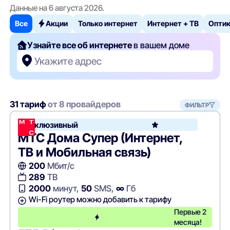
Данные на 6 августа 2026.
Все
Акции
Только интернет
Интернет + ТВ
Опти
Узнайте все об интернете
в вашем доме
Укажите адрес
31 тариф
от 8 провайдеров
ФИЛЬТР
Эксклюзивный
МТС Дома Супер (Интернет,
ТВ и Мобильная связь)
200
Мбит/с
289
ТВ
2000
минут,
50
SMS,
∞
Гб
Wi-Fi роутер можно добавить к тарифу
Первые 2
месяца!