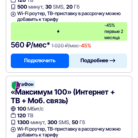
500
минут,
30
SMS,
20
Гб
Wi-Fi роутер, ТВ-приставку в рассрочку можно
добавить к тарифу
-45%
первые 2
месяца
560 ₽/мес*
1 020 ₽/мес
-45%
Подключить
Подробнее —>
МегаФон
«Максимум 100» (Интернет +
ТВ + Моб. связь)
100
Мбит/с
120
ТВ
1300
минут,
300
SMS,
50
Гб
Wi-Fi роутер, ТВ-приставку в рассрочку можно
добавить к тарифу