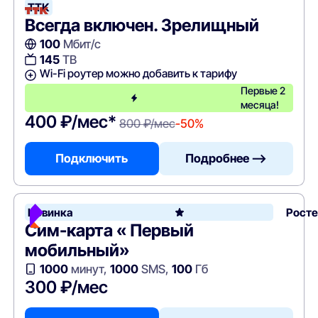
ТТК
Всегда включен. Зрелищный
100
Мбит/с
145
ТВ
Wi-Fi роутер можно добавить к тарифу
Первые 2
месяца!
400 ₽/мес*
800 ₽/мес
-50%
Подключить
Подробнее —>
Новинка
Рост
Сим-карта « Первый
мобильный»
1000
минут,
1000
SMS,
100
Гб
300 ₽/мес