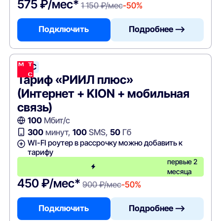
575 ₽/мес*
1 150 ₽/мес
-50%
Подключить
Подробнее —>
МТС
Тариф «РИИЛ плюс»
(Интернет + KION + мобильная
связь)
100
Мбит/с
300
минут,
100
SMS,
50
Гб
WI-FI роутер в рассрочку можно добавить к
тарифу
первые 2
месяца
450 ₽/мес*
900 ₽/мес
-50%
Подключить
Подробнее —>