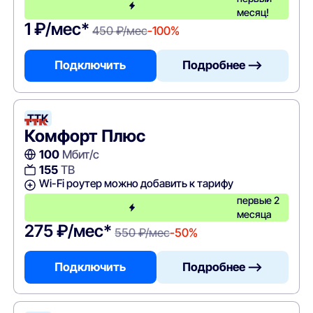
месяц!
1 ₽/мес*
450 ₽/мес
-100%
Подключить
Подробнее —>
ТТК
Комфорт Плюс
100
Мбит/с
155
ТВ
Wi-Fi роутер можно добавить к тарифу
первые 2
месяца
275 ₽/мес*
550 ₽/мес
-50%
Подключить
Подробнее —>