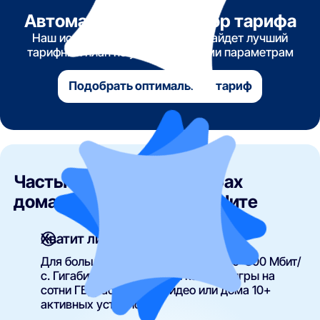
Автоматический подбор тарифа
Наш искусственный интеллект найдет лучший
тарифный план по указанным вами параметрам
Подобрать оптимальный тариф
Частые вопросы о тарифах
домашнего интернета в Чите
Хватит ли мне 100 Мбит/с?
Для большинства задач хватает 100–300 Мбит/
с. Гигабит оправдан, если качаете игры на
сотни ГБ, работаете с видео или дома 10+
активных устройств.