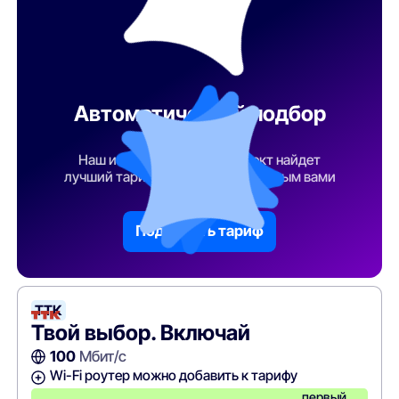
Автоматический подбор
тарифа
Наш искусственный интеллект найдет
лучший тарифный план по указанным вами
параметрам
Подобрать тариф
ТТК
Твой выбор. Включай
100
Мбит/с
Wi-Fi роутер можно добавить к тарифу
первый