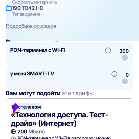
Скорость интернета
190
ТВ
42
HD
Телевидение
Подробное описание
Добавить
к тарифу
PON-терминал с WI-FI
300
у меня SMART-TV
0
Вам могут подойти
эти тарифы
Ростелеком
«Технология доступа. Тест-
драйв» (Интернет)
200
Мбит/с
PON-терминал с WI-FI в рассрочку можно