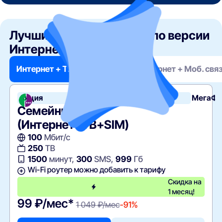
Лучшие тарифы месяца по версии
Интернет РФ
в Иваново
Интернет + ТВ + Моб. связь
Интернет + Моб. свя
Акция
МегаФо
Семейный+
(Интернет+ТВ+SIM)
100
Мбит/с
250
ТВ
1500
минут,
300
SMS,
999
Гб
Wi-Fi роутер можно добавить к тарифу
Скидка на
1 месяц!
99 ₽/мес*
1 049 ₽/мес
-91%