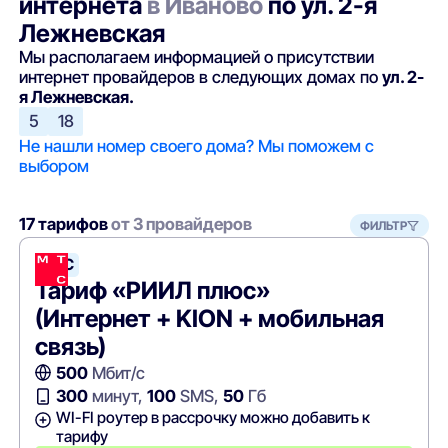
интернета
в Иваново
по ул. 2-я
Лежневская
Мы располагаем информацией о присутствии
интернет провайдеров в следующих домах по
ул. 2-
я Лежневская.
5
18
Не нашли номер своего дома? Мы поможем с
выбором
17 тарифов
от 3 провайдеров
ФИЛЬТР
МТС
Тариф «РИИЛ плюс»
(Интернет + KION + мобильная
связь)
500
Мбит/с
300
минут,
100
SMS,
50
Гб
WI-FI роутер в рассрочку можно добавить к
тарифу