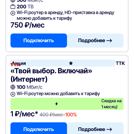
500
Мбит/с
200
ТВ
Wi-Fi роутер в аренду, HD-приставка в аренду
можно добавить к тарифу
750 ₽/мес
Подключить
Подробнее —>
Акция
ТТК
«Твой выбор. Включай»
(Интернет)
100
Мбит/с
Wi-Fi роутер можно добавить к тарифу
Скидка на
1 месяц!
1 ₽/мес*
400 ₽/мес
-100%
Подключить
Подробнее —>