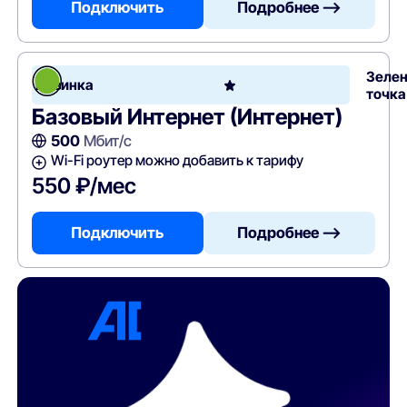
Подключить
Подробнее —>
Зеле
Новинка
точка
Базовый Интернет (Интернет)
500
Мбит/с
Wi-Fi роутер можно добавить к тарифу
550 ₽/мес
Подключить
Подробнее —>