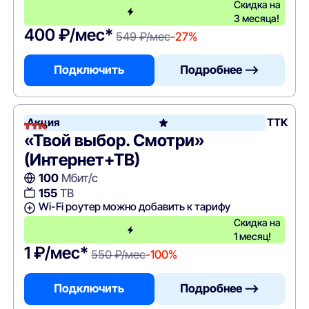
Скидка на
3 месяца!
400 ₽/мес*
549 ₽/мес
-27%
Подключить
Подробнее —>
Акция
ТТК
«Твой выбор. Смотри»
(Интернет+ТВ)
100
Мбит/с
155
ТВ
Wi-Fi роутер можно добавить к тарифу
Скидка на
1 месяц!
1 ₽/мес*
550 ₽/мес
-100%
Подключить
Подробнее —>