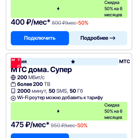
Скидка
50% на 6
месяцев
400 ₽/мес*
800 ₽/мес
-50%
Подключить
Подробнее —>
Акция
МТС
МТС дома. Супер
200
Мбит/с
более 200
ТВ
2000
минут,
50
SMS,
50
Гб
Wi-Fi роутер можно добавить к тарифу
Скидка
50% на 6
месяцев
475 ₽/мес*
950 ₽/мес
-50%