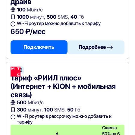
драйв
100
Мбит/с
1000
минут,
500
SMS,
40
Гб
Wi-Fi роутер можно добавить к тарифу
650 ₽/мес
Подключить
Подробнее —>
МТС
Тариф «РИИЛ плюс»
(Интернет + KION + мобильная
связь)
500
Мбит/с
300
минут,
100
SMS,
50
Гб
WI-FI роутер в рассрочку можно добавить к
тарифу
Скидка
50% на 6