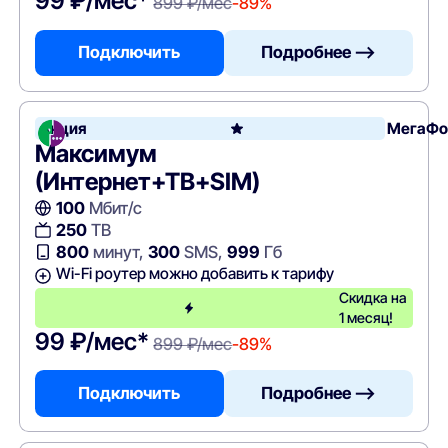
99 ₽/мес*
899 ₽/мес
-89%
Подключить
Подробнее —>
Акция
МегаФо
Максимум
(Интернет+ТВ+SIM)
100
Мбит/с
250
ТВ
800
минут,
300
SMS,
999
Гб
Wi-Fi роутер можно добавить к тарифу
Скидка на
1 месяц!
99 ₽/мес*
899 ₽/мес
-89%
Подключить
Подробнее —>