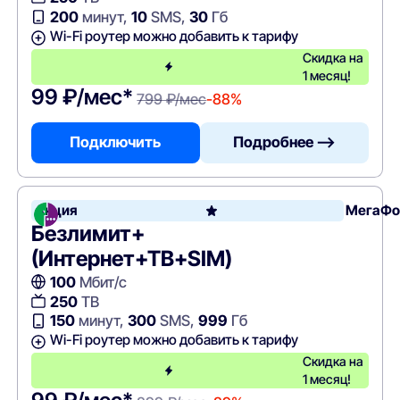
200
минут,
10
SMS,
30
Гб
Wi-Fi роутер можно добавить к тарифу
Скидка на
1 месяц!
99 ₽/мес*
799 ₽/мес
-88%
Подключить
Подробнее —>
Акция
МегаФо
Безлимит+
(Интернет+ТВ+SIM)
100
Мбит/с
250
ТВ
150
минут,
300
SMS,
999
Гб
Wi-Fi роутер можно добавить к тарифу
Скидка на
1 месяц!