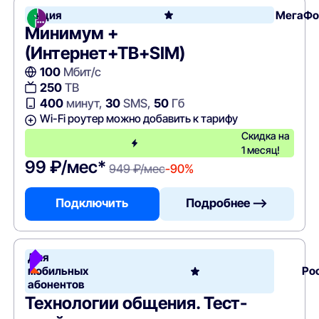
Акция
МегаФо
Минимум +
(Интернет+ТВ+SIM)
100
Мбит/с
250
ТВ
400
минут,
30
SMS,
50
Гб
Wi-Fi роутер можно добавить к тарифу
Скидка на
1 месяц!
99 ₽/мес*
949 ₽/мес
-90%
Подключить
Подробнее —>
Для
мобильных
Ро
абонентов
Технологии общения. Тест-