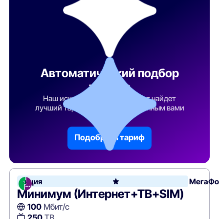
Автоматический подбор
тарифа
Наш искусственный интеллект найдет
лучший тарифный план по указанным вами
параметрам
Подобрать тариф
Акция
МегаФо
Минимум (Интернет+ТВ+SIM)
100
Мбит/с
250
ТВ