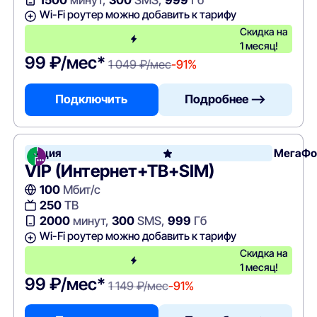
Wi-Fi роутер можно добавить к тарифу
Скидка на
1 месяц!
99 ₽/мес*
1 049 ₽/мес
-91%
Подключить
Подробнее —>
Акция
МегаФо
VIP (Интернет+ТВ+SIM)
100
Мбит/с
250
ТВ
2000
минут,
300
SMS,
999
Гб
Wi-Fi роутер можно добавить к тарифу
Скидка на
1 месяц!
99 ₽/мес*
1 149 ₽/мес
-91%