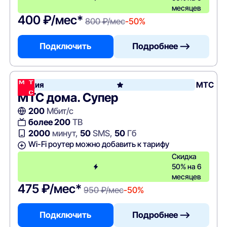
месяцев
400 ₽/мес*
800 ₽/мес
-50%
Подключить
Подробнее —>
Акция
МТС
МТС дома. Супер
200
Мбит/с
более 200
ТВ
2000
минут,
50
SMS,
50
Гб
Wi-Fi роутер можно добавить к тарифу
Скидка
50% на 6
месяцев
475 ₽/мес*
950 ₽/мес
-50%
Подключить
Подробнее —>