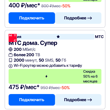
400 ₽/мес*
800 ₽/мес
-50%
Подключить
Подробнее —>
Акция
МТС
МТС дома. Супер
200
Мбит/с
более 200
ТВ
2000
минут,
50
SMS,
50
Гб
Wi-Fi роутер можно добавить к тарифу
Скидка
50% на 6
месяцев
475 ₽/мес*
950 ₽/мес
-50%
Подключить
Подробнее —>