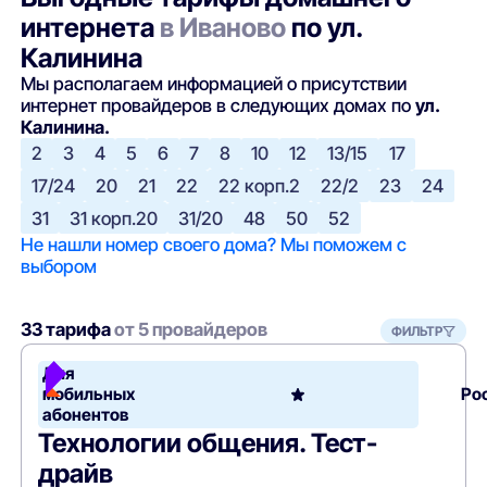
интернета
в Иваново
по ул.
Калинина
Мы располагаем информацией о присутствии
интернет провайдеров в следующих домах по
ул.
Калинина.
2
3
4
5
6
7
8
10
12
13/15
17
17/24
20
21
22
22 корп.2
22/2
23
24
31
31 корп.20
31/20
48
50
52
Не нашли номер своего дома? Мы поможем с
выбором
33 тарифа
от 5 провайдеров
ФИЛЬТР
Для
мобильных
Ро
абонентов
Технологии общения. Тест-
драйв