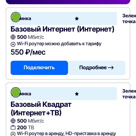
Зеле
Новинка
точка
Базовый Интернет (Интернет)
500
Мбит/с
Wi-Fi роутер можно добавить к тарифу
550 ₽/мес
Подключить
Подробнее —>
Зеле
Новинка
точка
Базовый Квадрат
(Интернет+ТВ)
500
Мбит/с
200
ТВ
Wi-Fi роутер в аренду, HD-приставка в аренду