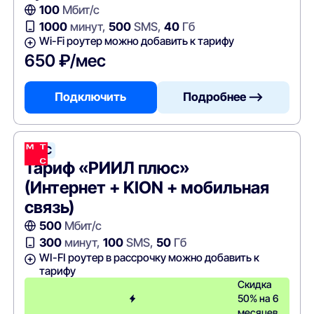
100
Мбит/с
1000
минут,
500
SMS,
40
Гб
Wi-Fi роутер можно добавить к тарифу
650 ₽/мес
Подключить
Подробнее —>
МТС
Тариф «РИИЛ плюс»
(Интернет + KION + мобильная
связь)
500
Мбит/с
300
минут,
100
SMS,
50
Гб
WI-FI роутер в рассрочку можно добавить к
тарифу
Скидка
50% на 6
месяцев