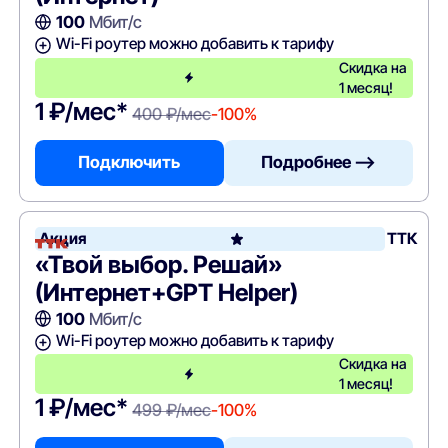
100
Мбит/с
Wi-Fi роутер можно добавить к тарифу
Скидка на
1 месяц!
1 ₽/мес*
400 ₽/мес
-100%
Подключить
Подробнее —>
Акция
ТТК
«Твой выбор. Решай»
(Интернет+GPT Helper)
100
Мбит/с
Wi-Fi роутер можно добавить к тарифу
Скидка на
1 месяц!
1 ₽/мес*
499 ₽/мес
-100%