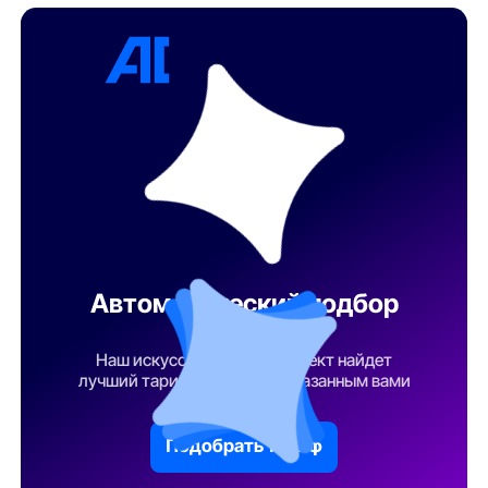
Автоматический подбор
тарифа
Наш искусственный интеллект найдет
лучший тарифный план по указанным вами
параметрам
Подобрать тариф