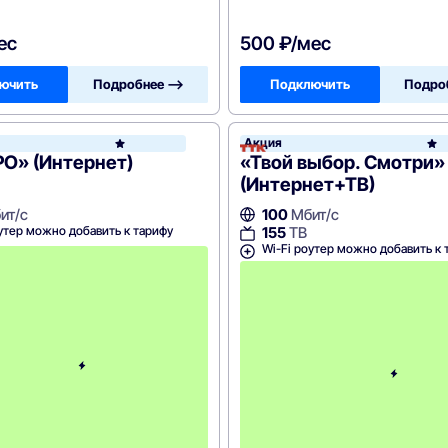
ес
500 ₽/мес
ючить
Подробнее —>
Подключить
Подро
Акция
ТТК
О» (Интернет)
«Твой выбор. Смотри»
(Интернет+ТВ)
ит/с
100
Мбит/с
утер можно добавить к тарифу
155
ТВ
Wi-Fi роутер можно добавить к 
С
к
и
д
к
а
н
а
3
м
е
с
я
ц