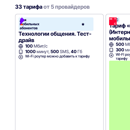
33 тарифа
от 5 провайдеров
Для
МТС
мобильных
Р
Тариф 
абонентов
(Интерн
Технологии общения. Тест-
мобильн
драйв
500
Мб
100
Мбит/с
300
ми
1000
минут,
500
SMS,
40
Гб
WI-FI ро
Wi-Fi роутер можно добавить к тарифу
тарифу