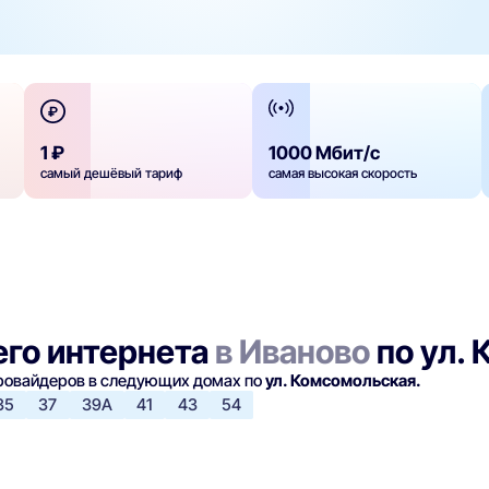
1 ₽
1000 Мбит/с
самый дешёвый тариф
самая высокая скорость
го интернета
в Иваново
по ул.
провайдеров в следующих домах по
ул. Комсомольская.
35
37
39А
41
43
54