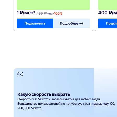
ц
!
1 ₽/мес*
400 ₽/м
499 ₽/мес
-100%
Подключить
Подробнее —>
Подкл
Какую скорость выбрать
Скорости 100 Мбит/с с запасом хватит для любых задач.
Большинство пользователей не почувствует разницы между 100,
200, 300 Мбит/с.