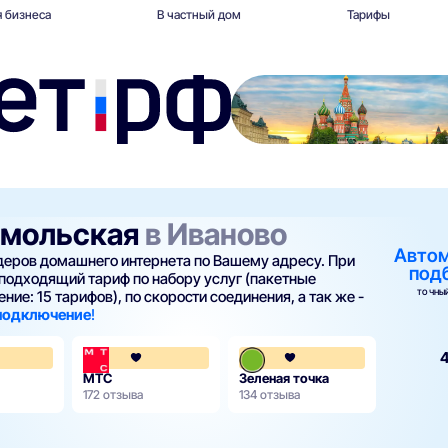
 бизнеса
В частный дом
Тарифы
омольская
в Иваново
Авто
йдеров домашнего интернета по Вашему адресу. При
под
подходящий тариф по набору услуг (пакетные
ТОЧНЫЙ
ние: 15 тарифов), по скорости соединения, а так же -
 подключение
!
4.4
4.1
4
МТС
Зеленая точка
172 отзыва
134 отзыва