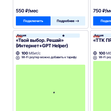
550 ₽/мес
750 ₽/м
Подключить
Подробнее —>
Подкл
Акция
Акция
ТТК
«Твой выбор. Решай»
«ТТК ПР
(Интернет+GPT Helper)
100
Мбит/с
100
Мб
Wi-Fi роутер можно добавить к тарифу
Wi-Fi ро
С
к
и
д
к
а
н
а
1
м
е
с
я