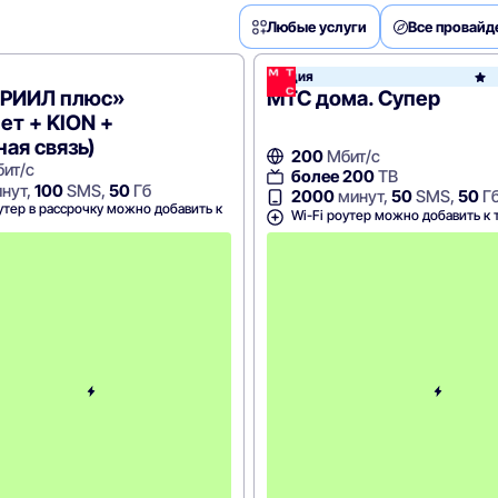
Любые услуги
Все провай
Акция
остелеком
«РИИЛ плюс»
МТС дома. Супер
ет + KION +
ая связь)
200
Мбит/с
ит/с
более 200
ТВ
нут,
100
SMS,
50
Гб
2000
минут,
50
SMS,
50
Г
утер в рассрочку можно добавить к
Wi-Fi роутер можно добавить к 
С
к
и
д
к
а
5
0
%
н
а
6
м
е
с
я