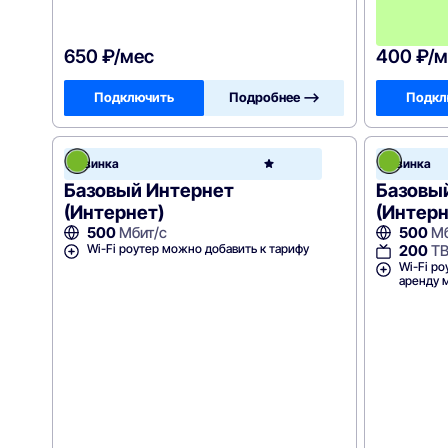
650 ₽/мес
400 ₽/м
Подключить
Подробнее —>
Подкл
Зеле
Новинка
Новинка
точк
Базовый Интернет
Базовы
(Интернет)
(Интер
500
Мбит/с
500
Мб
Wi-Fi роутер можно добавить к тарифу
200
Т
Wi-Fi ро
аренду 