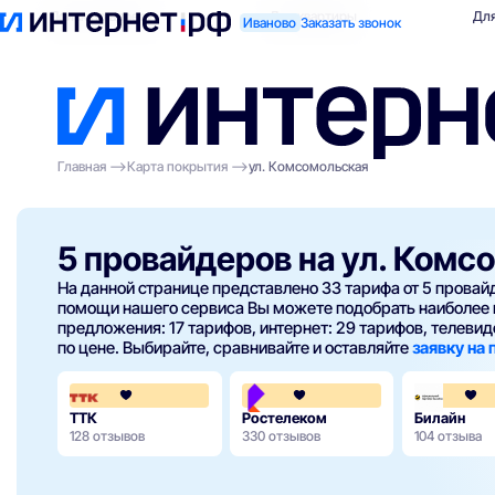
Поиск по адресу
Для квартиры
Для
Иваново
Заказать звонок
Главная
Карта покрытия
ул. Комсомольская
5 провайдеров на ул. Комс
На данной странице представлено 33 тарифа от 5 прова
помощи нашего сервиса Вы можете подобрать наиболее 
предложения: 17 тарифов, интернет: 29 тарифов, телевиде
по цене. Выбирайте, сравнивайте и оставляйте
заявку на
4.2
3.8
ТТК
Ростелеком
Билайн
128 отзывов
330 отзывов
104 отзыва