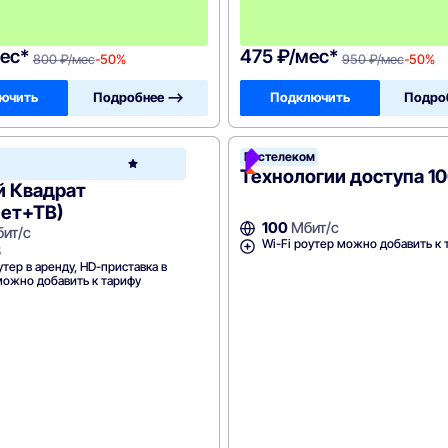
ц
е
в
ес*
475 ₽/мес*
800 ₽/мес
-50%
950 ₽/мес
-50%
ючить
Подробнее —>
Подключить
Подро
ная
Ростелеком
Зеленая
а
точка
Технологии доступа 1
й Квадрат
нет+ТВ)
100
Мбит/с
ит/с
Wi-Fi роутер можно добавить к 
В
утер в аренду, HD-приставка в
можно добавить к тарифу