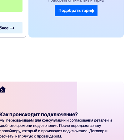
подобрать оптимальный тариф
ц
!
Подобрать тариф
бнее —>
Как происходит подключение?
Мы перезваниваем для консультации и согласования деталей и
удобного времени подключения. После передаем заявку
провайдеру, который и производит подключение. Договор и
расчеты напрямую с провайдером.