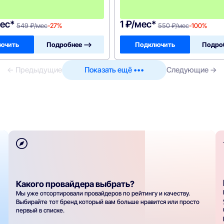
а
!
ес*
1 ₽/мес*
549 ₽/мес
-27%
550 ₽/мес
-100%
ючить
Подробнее —>
Подключить
Подро
← Предыдущие
Показать ещё •••
Следующие →
Какого провайдера выбрать?
Мы уже отсортировали провайдеров по рейтингу и качеству.
Выбирайте тот бренд который вам больше нравится или просто
первый в списке.